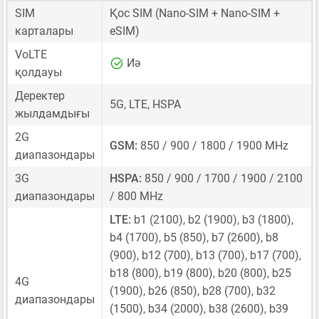
SIM
Қос SIM
(Nano-SIM + Nano-SIM +
карталары
eSIM)
VoLTE
Иә
қолдауы
Деректер
5G, LTE, HSPA
жылдамдығы
2G
GSM:
850 / 900 / 1800 / 1900 MHz
диапазондары
3G
HSPA:
850 / 900 / 1700 / 1900 / 2100
диапазондары
/ 800 MHz
LTE:
b1 (2100), b2 (1900), b3 (1800),
b4 (1700), b5 (850), b7 (2600), b8
(900), b12 (700), b13 (700), b17 (700),
b18 (800), b19 (800), b20 (800), b25
4G
(1900), b26 (850), b28 (700), b32
диапазондары
(1500), b34 (2000), b38 (2600), b39