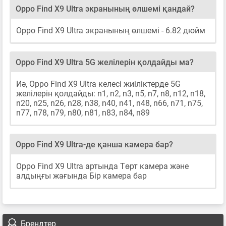
Oppo Find X9 Ultra экранының өлшемі қандай?
Oppo Find X9 Ultra экранының өлшемі - 6.82 дюйм
Oppo Find X9 Ultra 5G желілерін қолдайды ма?
Иә, Oppo Find X9 Ultra келесі жиіліктерде 5G
желілерін қолдайды: n1, n2, n3, n5, n7, n8, n12, n18,
n20, n25, n26, n28, n38, n40, n41, n48, n66, n71, n75,
n77, n78, n79, n80, n81, n83, n84, n89
Oppo Find X9 Ultra-де қанша камера бар?
Oppo Find X9 Ultra артында Төрт камера және
алдыңғы жағында Бір камера бар
Брендтер