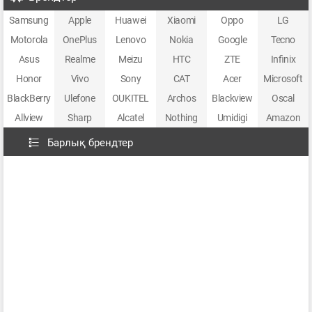
Samsung
Apple
Huawei
Xiaomi
Oppo
LG
Motorola
OnePlus
Lenovo
Nokia
Google
Tecno
Asus
Realme
Meizu
HTC
ZTE
Infinix
Honor
Vivo
Sony
CAT
Acer
Microsoft
BlackBerry
Ulefone
OUKITEL
Archos
Blackview
Oscal
Allview
Sharp
Alcatel
Nothing
Umidigi
Amazon
Барлық брендтер