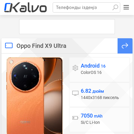
Телефонды іздеңіз
Oppo Find X9 Ultra
Android
Операциялық жүйе
16
ColorOS 16
6.82
Дисплей
дюйм
1440x3168 пиксель
7050
Батарея
mAh
Si/C Li-Ion