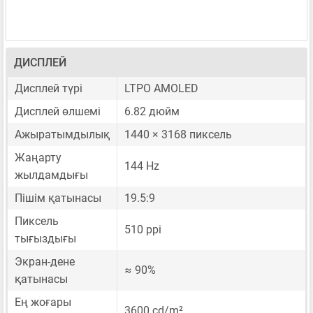
ДИСПЛЕЙ
Дисплей түрі
LTPO AMOLED
Дисплей өлшемі
6.82 дюйм
Ажыратымдылық
1440 × 3168 пиксель
Жаңарту
144 Hz
жылдамдығы
Пішім қатынасы
19.5:9
Пиксель
510 ppi
тығыздығы
Экран-дене
≈ 90%
қатынасы
Ең жоғары
3600 cd/m²