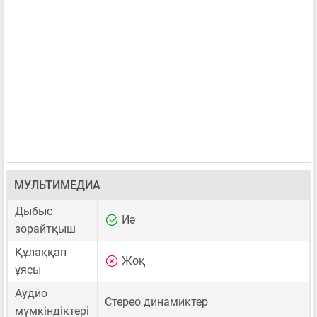
МУЛЬТИМЕДИА
Дыбыс
Иә
зорайтқыш
Құлаққап
Жоқ
ұясы
Аудио
Стерео динамиктер
мүмкіндіктері