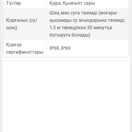
Түстер
Қара, Қызғылт сары
Шаң мен суға төзімді (жоғары
Қорғаныс (су/
қысымды су ағындарына төзімді;
шаң)
1,5 м тереңдікке 30 минутқа
батыруға болады)
Қорғау
IP68, IP69
сертификаттары