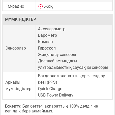
FM-радио
Жоқ
МҮМКІНДІКТЕР
Акселерометр
Барометр
Компас
Сенсорлар
Гироскоп
Жақындау сенсоры
Дисплей астындағы
ультрадыбыстық саусақ ізі сенсоры
Бағдарламаланатын қоректендіру
Арнайы
көзі (PPS)
мүмкіндіктер
Quick Charge
USB Power Delivery
Ескерту:
Бұл беттегі ақпараттың 100% дәлдігіне
кепілдік бере алмаймыз.