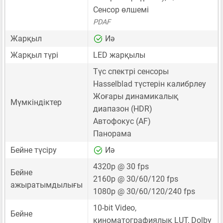
Сенсор өлшемі
PDAF
Жарқыл
Иә
Жарқыл түрі
LED жарқылы
Түс спектрі сенсоры
Hasselblad түстерін калибрлеу
Жоғары динамикалық
Мүмкіндіктер
диапазон (HDR)
Автофокус (AF)
Панорама
Бейне түсіру
Иә
4320p @ 30 fps
Бейне
2160p @ 30/60/120 fps
ажыратымдылығы
1080p @ 30/60/120/240 fps
10-bit Video,
Бейне
киноматографиялық LUT, Dolby