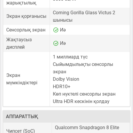
жарықтылық
Corning Gorilla Glass Victus 2
Экран қорғанысы
шынысы
Сенсорлық экран
Иә
Жақтаусыз
Иә
дисплей
1 миллиард түс
Сыйымдылықты сенсорлы
экран
Экран
Dolby Vision
мүмкіндіктері
HDR10+
Көп нүктелі сенсорлы экран
Ultra HDR кескінін қолдау
АППАРАТТЫҚ
Qualcomm Snapdragon 8 Elite
Чипсет (SoC)