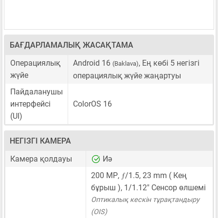
БАҒДАРЛАМАЛЫҚ ЖАСАҚТАМА
Операциялық
Android 16
, Ең көбі 5 негізгі
(Baklava)
жүйе
операциялық жүйе жаңартуы
Пайдаланушы
интерфейсі
ColorOS 16
(UI)
НЕГІЗГІ КАМЕРА
Камера қолдауы
Иә
ƒ
200 MP
,
/1.5,
23 mm
( Кең
бұрыш ),
1/1.12"
Сенсор өлшемі
Оптикалық кескін тұрақтандыру
(OIS)