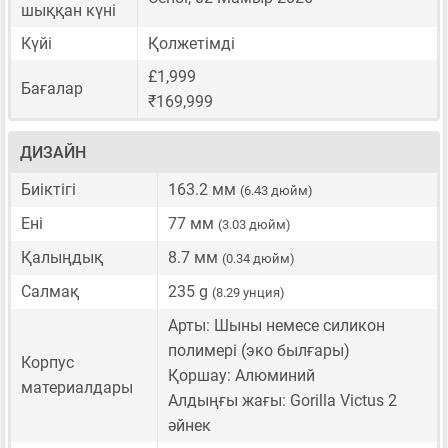
шыққан күні
Күйі
Қолжетімді
£1,999
Бағалар
₹169,999
ДИЗАЙН
Биіктігі
163.2 мм
(6.43 дюйм)
Ені
77 мм
(3.03 дюйм)
Қалыңдық
8.7 мм
(0.34 дюйм)
Салмақ
235 g
(8.29 унция)
Арты: Шыны немесе силикон
полимері (эко былғары)
Корпус
Қоршау: Алюминий
материалдары
Алдыңғы жағы: Gorilla Victus 2
әйнек