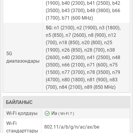
(1900), b40 (2300), b41 (2500), b42
(3500), b43 (3700), b48 (3800), b66
(1700), b71 (600 MHz)
5G:
n1 (2100), n2 (1900), n3 (1800),
n5 (850), n7 (2600), n8 (900), n12
(700), n18 (850), n20 (800), n25
(1900), n26 (850), n28 (700), n38
5G
(2600), n40 (2300), n41 (2500), n48
диапазондары
(3500), n66 (2100), n71 (600), n75
(1500), n77 (3700), n78 (3500), n79
(4700), n80 (1800), n81 (900), n83
(700), n84 (2100), n89 (850 MHz)
БАЙЛАНЫС
Wi-Fi қолдауы
Иә
( Wi-Fi 7 )
Wi-Fi
802.11/a/b/g/n/ac/ax/be
стандарттары