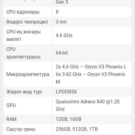
Gen 5
CPU ядролары
8
Өндіріс техпроцесі
3 nm
CPU ең жоғары
4.6 GHz
жиілігі
CPU
64-bit
архитектурасы
2x 4.6 GHz – Oryon V3 Phoenix L
Микроархитектура
6x 3.62 GHz – Oryon V3 Phoenix
M
Жедел жад түрі
LPDDR5X
Qualcomm Adreno 840 @1.20
GPU
GHz
RAM
12GB, 16GB
Сақтау орны
256GB, 512GB, 1TB