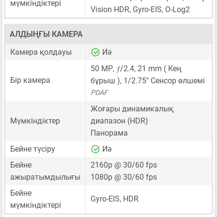
мүмкіндіктері
Vision HDR, Gyro-EIS, O-Log2
АЛДЫҢҒЫ КАМЕРА
Камера қолдауы
Иә
ƒ
50 MP
,
/2.4,
21 mm
( Кең
Бір камера
бұрыш ),
1/2.75"
Сенсор өлшемі
PDAF
Жоғары динамикалық
Мүмкіндіктер
диапазон (HDR)
Панорама
Бейне түсіру
Иә
Бейне
2160p @ 30/60 fps
ажыратымдылығы
1080p @ 30/60 fps
Бейне
Gyro-EIS, HDR
мүмкіндіктері