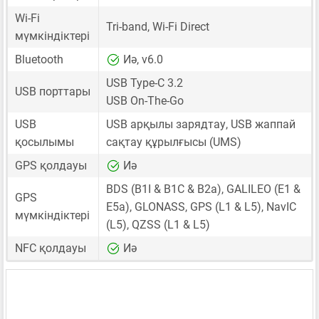
Wi-Fi
Tri-band, Wi-Fi Direct
мүмкіндіктері
Bluetooth
Иә, v6.0
USB Type-C 3.2
USB порттары
USB On-The-Go
USB
USB арқылы зарядтау, USB жаппай
қосылымы
сақтау құрылғысы (UMS)
GPS қолдауы
Иә
BDS (B1I & B1C & B2a), GALILEO (E1 &
GPS
E5a), GLONASS, GPS (L1 & L5), NavIC
мүмкіндіктері
(L5), QZSS (L1 & L5)
NFC қолдауы
Иә