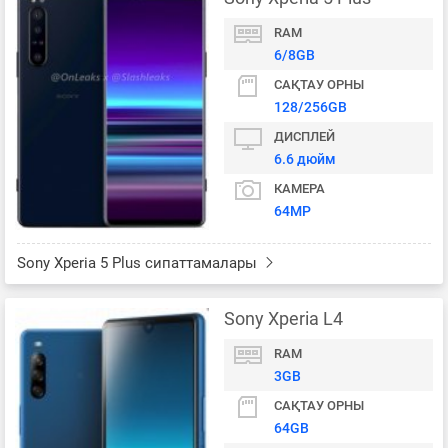
RAM
6/8GB
САҚТАУ ОРНЫ
128/256GB
ДИСПЛЕЙ
6.6 дюйм
КАМЕРА
64MP
Sony Xperia 5 Plus сипаттамалары
Sony Xperia L4
RAM
3GB
САҚТАУ ОРНЫ
64GB