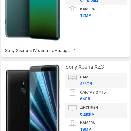
6.1 дюйм
КАМЕРА
12MP
Sony Xperia 5 IV сипаттамалары
Sony Xperia XZ3
RAM
4/6GB
САҚТАУ ОРНЫ
64GB
ДИСПЛЕЙ
6 дюйм
КАМЕРА
19MP