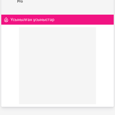
Pro
Ұсынылған ұсыныстар