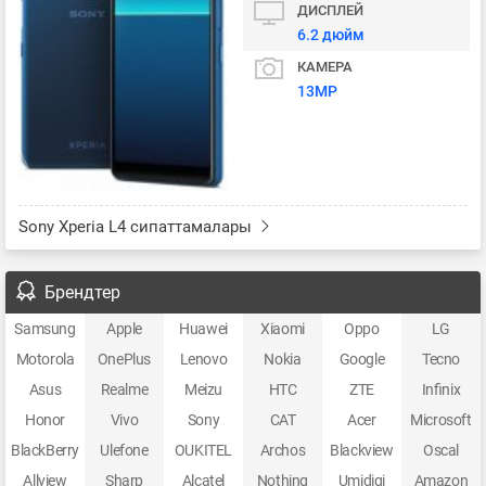
ДИСПЛЕЙ
6.2 дюйм
КАМЕРА
13MP
Sony Xperia L4 сипаттамалары
Брендтер
Samsung
Apple
Huawei
Xiaomi
Oppo
LG
Motorola
OnePlus
Lenovo
Nokia
Google
Tecno
Asus
Realme
Meizu
HTC
ZTE
Infinix
Honor
Vivo
Sony
CAT
Acer
Microsoft
BlackBerry
Ulefone
OUKITEL
Archos
Blackview
Oscal
Allview
Sharp
Alcatel
Nothing
Umidigi
Amazon