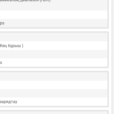
fps
( Кең бұрыш )
ps
зарядтау