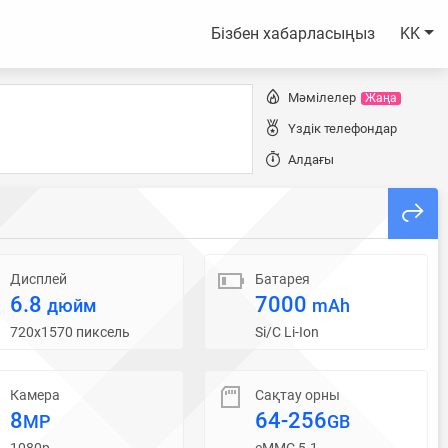
Бізбен хабарласыңыз
KK
Мәмілелер
Жаңа
Үздік телефондар
Алдағы
Дисплей
Батарея
6.8
7000
дюйм
mAh
720x1570 пиксель
Si/C Li-Ion
Камера
Сақтау орны
8
64-256
MP
GB
1080p
eMMC 5.1