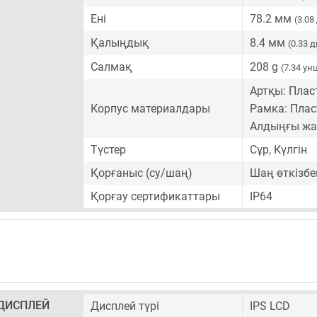
Ені
78.2 мм
(3.0
Қалыңдық
8.4 мм
(0.33 
Салмақ
208 g
(7.34 ун
Артқы: Плас
Корпус материалдары
Рамка: Плас
Алдыңғы жа
Түстер
Сұр, Күлгін
Қорғаныс (су/шаң)
Шаң өткізбе
Қорғау сертификаттары
IP64
ДИСПЛЕЙ
Дисплей түрі
IPS LCD