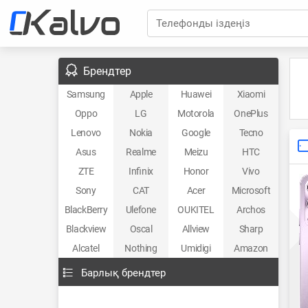
Телефонды іздеңіз
Брендтер
Samsung
Apple
Huawei
Xiaomi
Oppo
LG
Motorola
OnePlus
Lenovo
Nokia
Google
Tecno
Asus
Realme
Meizu
HTC
ZTE
Infinix
Honor
Vivo
Sony
CAT
Acer
Microsoft
BlackBerry
Ulefone
OUKITEL
Archos
Blackview
Oscal
Allview
Sharp
Alcatel
Nothing
Umidigi
Amazon
Барлық брендтер