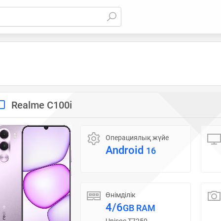
Realme C100i
Операциялық жүйе
Android
16
Өнімділік
4/6
GB RAM
Unisoc T7250