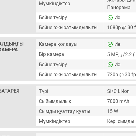
Мүмкіндіктер
Панорама
Бейне түсіру
Иә
Бейне ажыратымдылығы
1080p @ 30 
АЛДЫҢҒЫ
Камера қолдауы
Иә
КАМЕРА
ƒ
Бір камера
5 MP
,
/2.2 
Бейне түсіру
Иә
Бейне ажыратымдылығы
720p @ 30 f
БАТАРЕЯ
Түрі
Si/C Li-Ion
Сыйымдылық
7000 mAh
Сымды қуаттау қуаты
15 W
Мүмкіндіктер
Кері сымды 