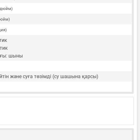
8 дюйм)
дюйм)
ция)
тик
тик
ғы: шыны
йтін және суға төзімді (су шашына қарсы)