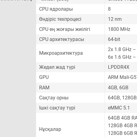
CPU ядролары
8
Өндіріс техпроцесі
12 nm
CPU ең жоғары жиілігі
1800 MHz
CPU архитектурасы
64-bit
2x 1.8 GHz –
Микроархитектура
6x 1.6 GHz –
Жедел жад түрі
LPDDR4X
GPU
ARM Mali-G
RAM
4GB, 6GB
Сақтау орны
64GB, 128GB
Ішкі сақтау түрі
eMMC 5.1
64GB 4GB R
128GB 4GB 
Нұсқалар
128GB 6GB 