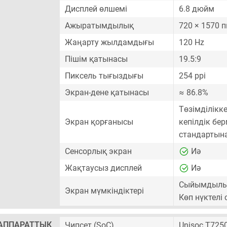
Дисплей өлшемі
6.8 дюйм
Ажыратымдылық
720 × 1570 
Жаңарту жылдамдығы
120 Hz
Пішім қатынасы
19.5:9
Пиксель тығыздығы
254 ppi
Экран-дене қатынасы
≈ 86.8%
Төзімділікк
Экран қорғанысы
кепілдік бер
стандартына 
Сенсорлық экран
Иә
Жақтаусыз дисплей
Иә
Сыйымдылық
Экран мүмкіндіктері
Көп нүктелі
АППАРАТТЫҚ
Чипсет (SoC)
Unisoc T725