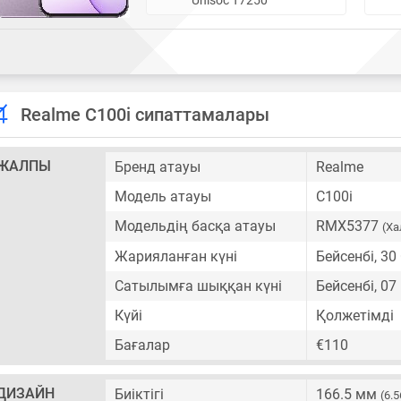
Realme C100i сипаттамалары
ЖАЛПЫ
Бренд атауы
Realme
Модель атауы
C100i
Модельдің басқа атауы
RMX5377
(Х
Жарияланған күні
Бейсенбі, 30
Сатылымға шыққан күні
Бейсенбі, 0
Күйі
Қолжетімді
Бағалар
€110
ДИЗАЙН
Биіктігі
166.5 мм
(6.