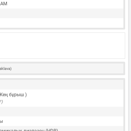
RAM
aklava)
( Кең бұрыш )
F)
лы
амикалық диапазон (HDR)