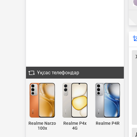
Ұқсас телефондар
Realme Narzo
Realme P4x
Realme P4R
100x
4G