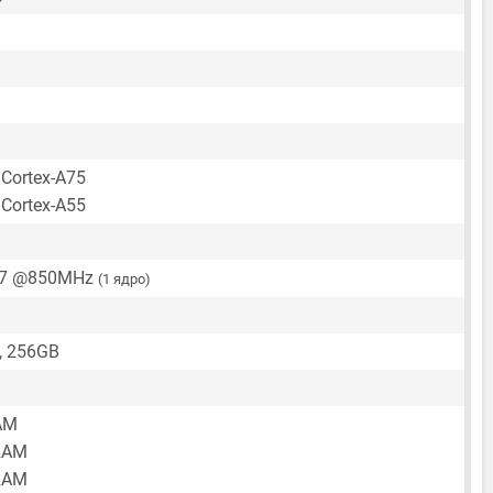
 Cortex-A75
 Cortex-A55
57 @850MHz
(1 ядро)
, 256GB
AM
RAM
RAM