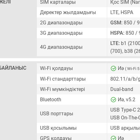
ЖЕЛІ
SIM карталары
Қос SIM
(Nan
Деректер жылдамдығы
LTE, HSPA
2G диапазондары
GSM:
850 / 9
3G диапазондары
HSPA:
850 / 
LTE:
b1 (2100)
4G диапазондары
(700), b38 (
БАЙЛАНЫС
Wi-Fi қолдауы
Иә
( Wi-Fi 5
Wi-Fi стандарттары
802.11/a/b/
Wi-Fi мүмкіндіктері
Dual-band
Bluetooth
Иә, v5.2
USB Type-C 2
USB порттары
USB On-The-
USB қосылымы
USB арқылы 
GPS қолдауы
Иә