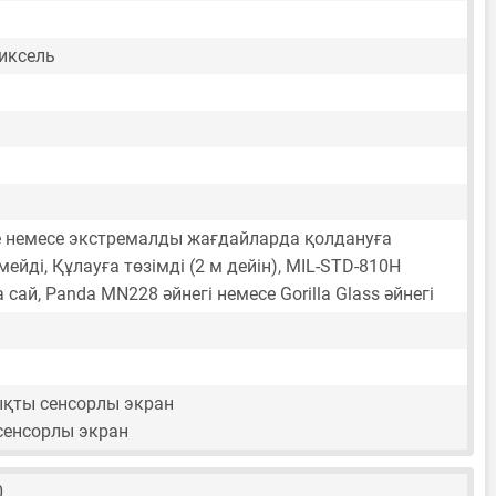
пиксель
е немесе экстремалды жағдайларда қолдануға
мейді, Құлауға төзімді (2 м дейін), MIL-STD-810H
сай, Panda MN228 әйнегі немесе Gorilla Glass әйнегі
ты сенсорлы экран
 сенсорлы экран
0