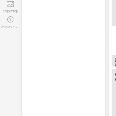
Суреттер
Жиі қойылатын сұрақтар