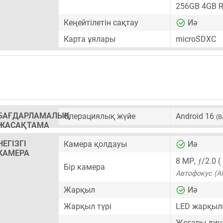
256GB 4GB 
Кеңейтілетін сақтау
Иә
Карта ұялары
microSDXC
БАҒДАРЛАМАЛЫҚ
Операциялық жүйе
Android 16
(B
ЖАСАҚТАМА
НЕГІЗГІ
Камера қолдауы
Иә
КАМЕРА
ƒ
8 MP
,
/2.0 
Бір камера
Автофокус (A
Жарқыл
Иә
Жарқыл түрі
LED жарқы
Жоғары дин