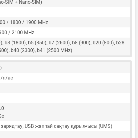
o-SIM + Nano-SIM)
00 / 1800 / 1900 MHz
900 / 2100 MHz
, b3 (1800), b5 (850), b7 (2600), b8 (900), b20 (800), b28
2600), b40 (2300), b41 (2500 MHz)
 )
g/n/ac
.0
Go
зарядтау, USB жаппай сақтау құрылғысы (UMS)