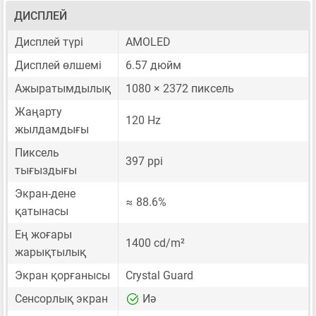
ДИСПЛЕЙ
Дисплей түрі
AMOLED
Дисплей өлшемі
6.57 дюйм
Ажыратымдылық
1080 × 2372 пиксель
Жаңарту
120 Hz
жылдамдығы
Пиксель
397 ppi
тығыздығы
Экран-дене
≈ 88.6%
қатынасы
Ең жоғары
1400 cd/m²
жарықтылық
Экран қорғанысы
Crystal Guard
Сенсорлық экран
Иә