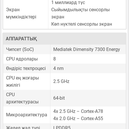
1 миллиард түс
Экран
Сыйымдылықты сенсорлы
мүмкіндіктері
экран
Көп нүктелі сенсорлы экран
АППАРАТТЫҚ
Чипсет (SoC)
Mediatek Dimensity 7300 Energy
CPU ядролары
8
Өндіріс техпроцесі
4 nm
CPU ең жоғары
2.5 GHz
жиілігі
CPU
64-bit
архитектурасы
4x 2.5 GHz – Cortex-A78
Микроархитектура
4x 2.0 GHz – Cortex-A55
Жедел жад түрі
LPDDR5