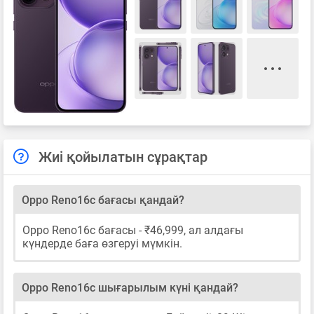
Жиі қойылатын сұрақтар
Oppo Reno16c бағасы қандай?
Oppo Reno16c бағасы - ₹46,999, ал алдағы
күндерде баға өзгеруі мүмкін.
Oppo Reno16c шығарылым күні қандай?