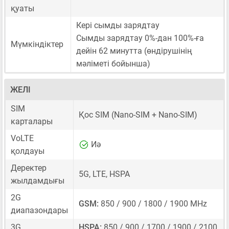
қуаты
Кері сымды зарядтау
Сымды зарядтау 0%-дан 100%-ға
Мүмкіндіктер
дейін 62 минутта (өндірушінің
мәліметі бойынша)
ЖЕЛІ
SIM
Қос SIM
(Nano-SIM + Nano-SIM)
карталары
VoLTE
Иә
қолдауы
Деректер
5G, LTE, HSPA
жылдамдығы
2G
GSM:
850 / 900 / 1800 / 1900 MHz
диапазондары
3G
HSPA:
850 / 900 / 1700 / 1900 / 2100