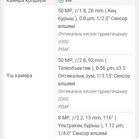
Камера қолдауы
Иә
ƒ
50 MP
,
/1.8,
26 mm
( Кең
бұрыш ),
0.8 μm
,
1/2.0"
Сенсор
өлшемі
Оптикалық кескін тұрақтандыру
(OIS)
PDAF
ƒ
50 MP
,
/2.8,
92 mm
(
Телеобъектив ),
0.56 μm
, x3.5
Үш камера
Оптикалық зум,
1/3.13"
Сенсор
өлшемі
Оптикалық кескін тұрақтандыру
(OIS)
PDAF
ƒ
8 MP
,
/2.2,
15 mm
, 116° (
Ультракең бұрыш ),
1.12 μm
,
1/4.0"
Сенсор өлшемі