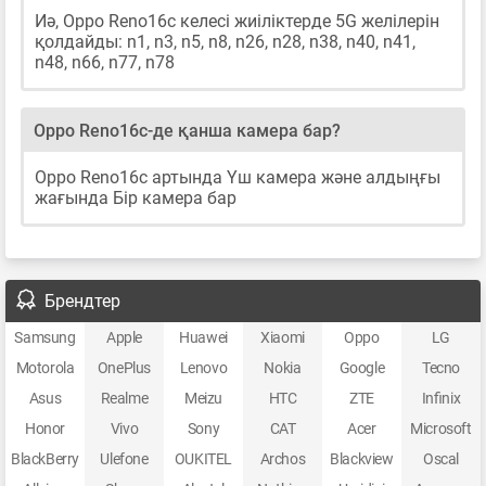
Иә, Oppo Reno16c келесі жиіліктерде 5G желілерін
қолдайды: n1, n3, n5, n8, n26, n28, n38, n40, n41,
n48, n66, n77, n78
Oppo Reno16c-де қанша камера бар?
Oppo Reno16c артында Үш камера және алдыңғы
жағында Бір камера бар
Брендтер
Samsung
Apple
Huawei
Xiaomi
Oppo
LG
Motorola
OnePlus
Lenovo
Nokia
Google
Tecno
Asus
Realme
Meizu
HTC
ZTE
Infinix
Honor
Vivo
Sony
CAT
Acer
Microsoft
BlackBerry
Ulefone
OUKITEL
Archos
Blackview
Oscal