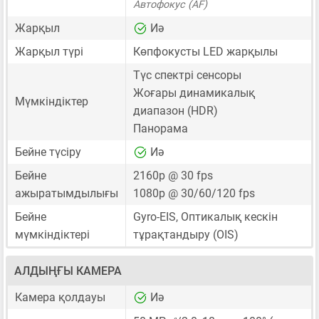
Автофокус (AF)
Жарқыл
Иә
Жарқыл түрі
Көпфокусты LED жарқылы
Түс спектрі сенсоры
Жоғары динамикалық
Мүмкіндіктер
диапазон (HDR)
Панорама
Бейне түсіру
Иә
Бейне
2160p @ 30 fps
ажыратымдылығы
1080p @ 30/60/120 fps
Бейне
Gyro-EIS, Оптикалық кескін
мүмкіндіктері
тұрақтандыру (OIS)
АЛДЫҢҒЫ КАМЕРА
Камера қолдауы
Иә