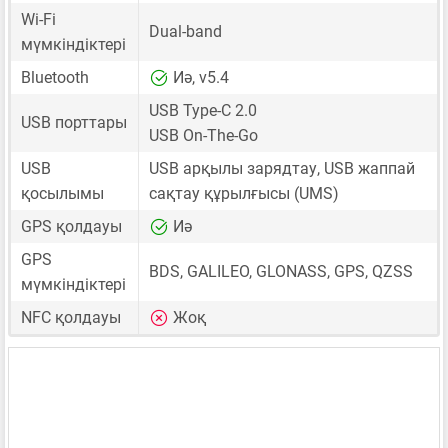
Wi-Fi
Dual-band
мүмкіндіктері
Bluetooth
Иә, v5.4
USB Type-C 2.0
USB порттары
USB On-The-Go
USB
USB арқылы зарядтау, USB жаппай
қосылымы
сақтау құрылғысы (UMS)
GPS қолдауы
Иә
GPS
BDS, GALILEO, GLONASS, GPS, QZSS
мүмкіндіктері
NFC қолдауы
Жоқ