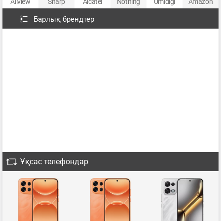
Allview
Sharp
Alcatel
Nothing
Umidigi
Amazon
Барлық брендтер
Ұқсас телефондар