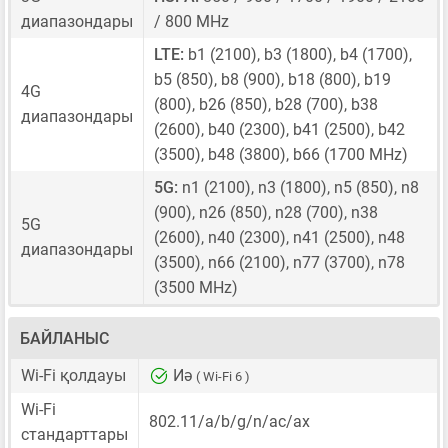
диапазондары
/ 800 MHz
LTE:
b1 (2100), b3 (1800), b4 (1700),
b5 (850), b8 (900), b18 (800), b19
4G
(800), b26 (850), b28 (700), b38
диапазондары
(2600), b40 (2300), b41 (2500), b42
(3500), b48 (3800), b66 (1700 MHz)
5G:
n1 (2100), n3 (1800), n5 (850), n8
(900), n26 (850), n28 (700), n38
5G
(2600), n40 (2300), n41 (2500), n48
диапазондары
(3500), n66 (2100), n77 (3700), n78
(3500 MHz)
БАЙЛАНЫС
Wi-Fi қолдауы
Иә
( Wi-Fi 6 )
Wi-Fi
802.11/a/b/g/n/ac/ax
стандарттары