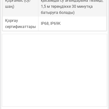
Қорғаныс (су/
қысымды су ағындарына төзімді;
шаң)
1,5 м тереңдікке 30 минутқа
батыруға болады)
Қорғау
IP68, IP69K
сертификаттары