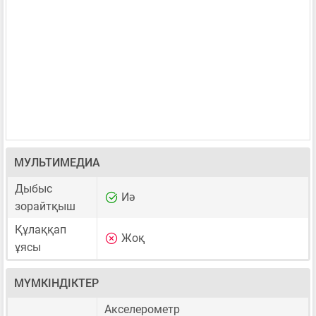
МУЛЬТИМЕДИА
Дыбыс
Иә
зорайтқыш
Құлаққап
Жоқ
ұясы
МҮМКІНДІКТЕР
Акселерометр