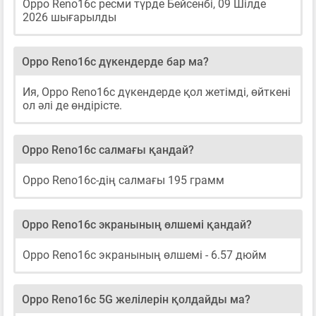
Oppo Reno16c ресми түрде Бейсенбі, 09 Шілде
2026 шығарылды
Oppo Reno16c дүкендерде бар ма?
Ия, Oppo Reno16c дүкендерде қол жетімді, өйткені
ол әлі де өндірісте.
Oppo Reno16c салмағы қандай?
Oppo Reno16c-дің салмағы 195 грамм
Oppo Reno16c экранының өлшемі қандай?
Oppo Reno16c экранының өлшемі - 6.57 дюйм
Oppo Reno16c 5G желілерін қолдайды ма?