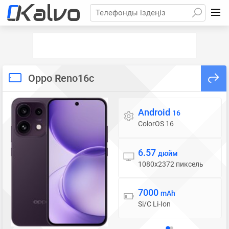
Телефонды іздеңіз
Oppo Reno16c
Android
Операциялық жүйе
16
ColorOS 16
6.57
Дисплей
дюйм
1080x2372 пиксель
7000
Батарея
mAh
Si/C Li-Ion