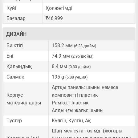
Күйі
Қолжетімді
Бағалар
₹46,999
ДИЗАЙН
Биіктігі
158.2 мм
(6.23 дюйм)
Ені
74.9 мм
(2.95 дюйм)
Қалыңдық
8.4 мм
(0.33 дюйм)
Салмақ
195 g
(6.88 унция)
Артқы панель: шыны немесе
Корпус
композитті пластик
материалдары
Рамка: Пластик
Алдыңғы жағы: шыны
Түстер
Күлгін, Күлгін, Ақ
Шаң мен суға төзімді (жоғары