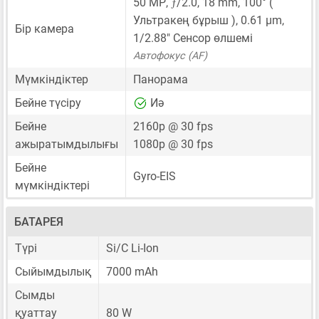
ƒ
50 MP
,
/2.0,
18 mm
, 100° (
Ультракең бұрыш ),
0.61 μm
,
Бір камера
1/2.88"
Сенсор өлшемі
Автофокус (AF)
Мүмкіндіктер
Панорама
Бейне түсіру
Иә
Бейне
2160p @ 30 fps
ажыратымдылығы
1080p @ 30 fps
Бейне
Gyro-EIS
мүмкіндіктері
БАТАРЕЯ
Түрі
Si/C Li-Ion
Сыйымдылық
7000 mAh
Сымды
қуаттау
80 W