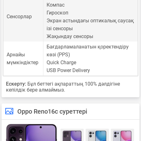
Компас
Гироскоп
Сенсорлар
Экран астындағы оптикалық саусақ
ізі сенсоры
Жақындау сенсоры
Бағдарламаланатын қоректендіру
Арнайы
көзі (PPS)
мүмкіндіктер
Quick Charge
USB Power Delivery
Ескерту:
Бұл беттегі ақпараттың 100% дәлдігіне
кепілдік бере алмаймыз.
Oppo Reno16c суреттері