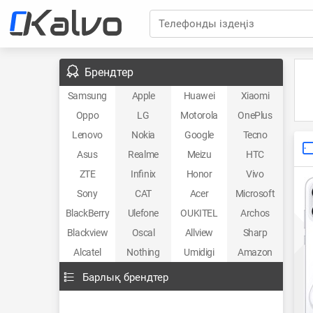
Телефонды іздеңіз
Брендтер
Samsung
Apple
Huawei
Xiaomi
Oppo
LG
Motorola
OnePlus
Lenovo
Nokia
Google
Tecno
Asus
Realme
Meizu
HTC
ZTE
Infinix
Honor
Vivo
Sony
CAT
Acer
Microsoft
BlackBerry
Ulefone
OUKITEL
Archos
Blackview
Oscal
Allview
Sharp
Alcatel
Nothing
Umidigi
Amazon
Барлық брендтер