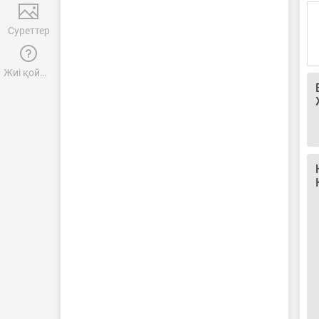
Суреттер
Жиі қойылатын сұрақтар