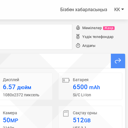
Бізбен хабарласыңыз
KK
Мәмілелер
Жаңа
Үздік телефондар
Алдағы
Дисплей
Батарея
6.57
6500
дюйм
mAh
1080x2372 пиксель
Si/C Li-Ion
Камера
Сақтау орны
50
512
MP
GB
2160p
UFS 3.1