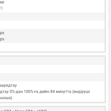
мі
F)
fps
fps
зарядтау
тау 0%-дан 100%-ға дейін 84 минутта (өндіруші
йынша)