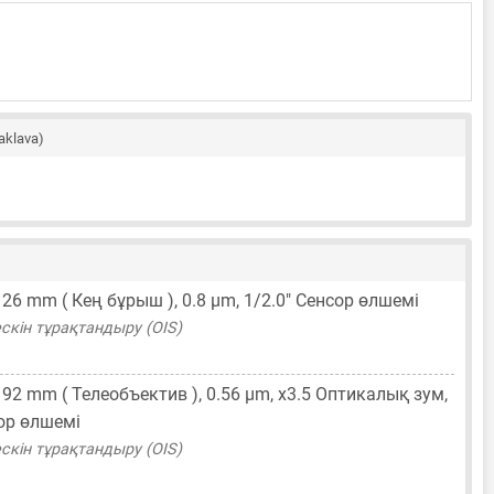
aklava)
,
26 mm
( Кең бұрыш ),
0.8 μm
,
1/2.0"
Сенсор өлшемі
скін тұрақтандыру (OIS)
,
92 mm
( Телеобъектив ),
0.56 μm
, x3.5 Оптикалық зум,
ор өлшемі
скін тұрақтандыру (OIS)