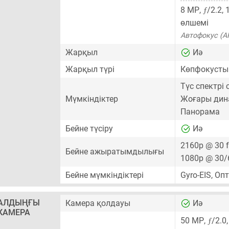
ƒ
8 MP
,
/2.2,
өлшемі
Автофокус (A
Жарқыл
Иә
Жарқыл түрі
Көпфокусты
Түс спектрі
Мүмкіндіктер
Жоғары дин
Панорама
Бейне түсіру
Иә
2160p @ 30 
Бейне ажыратымдылығы
1080p @ 30/
Бейне мүмкіндіктері
Gyro-EIS, Оп
АЛДЫҢҒЫ
Камера қолдауы
Иә
КАМЕРА
ƒ
50 MP
,
/2.0