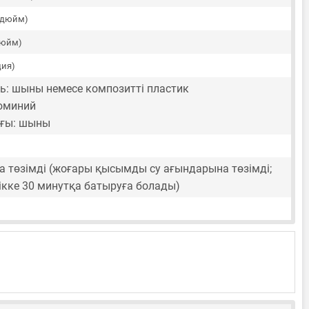
5 дюйм)
дюйм)
ция)
ь: шыны немесе композитті пластик
юминий
ғы: шыны
а төзімді (жоғары қысымды су ағындарына төзімді;
дікке 30 минутқа батыруға болады)