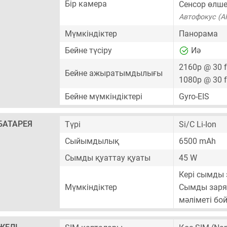
Бір камера
Сенсор өлше
Автофокус (A
Мүмкіндіктер
Панорама
Бейне түсіру
Иә
2160p @ 30 
Бейне ажыратымдылығы
1080p @ 30 
Бейне мүмкіндіктері
Gyro-EIS
БАТАРЕЯ
Түрі
Si/C Li-Ion
Сыйымдылық
6500 mAh
Сымды қуаттау қуаты
45 W
Кері сымды 
Мүмкіндіктер
Сымды заряд
мәліметі бо