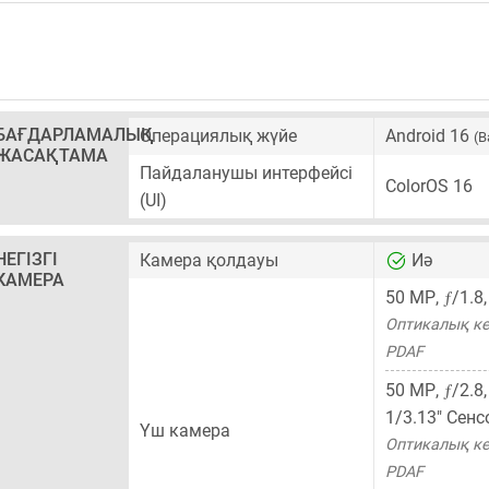
БАҒДАРЛАМАЛЫҚ
Операциялық жүйе
Android 16
(B
ЖАСАҚТАМА
Пайдаланушы интерфейсі
ColorOS 16
(UI)
НЕГІЗГІ
Камера қолдауы
Иә
КАМЕРА
ƒ
50 MP
,
/1.8
Оптикалық ке
PDAF
ƒ
50 MP
,
/2.8
1/3.13"
Сенс
Үш камера
Оптикалық ке
PDAF