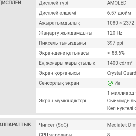
ДИСПЛЕЙ
Дисплей түрі
AMOLED
Дисплей өлшемі
6.57 дюйм
Ажыратымдылық
1080 × 2372
Жаңарту жылдамдығы
120 Hz
Пиксель тығыздығы
397 ppi
Экран-дене қатынасы
≈ 88.6%
Ең жоғары жарықтылық
1400 cd/m²
Экран қорғанысы
Crystal Guar
Сенсорлық экран
Иә
1 миллиард 
Экран мүмкіндіктері
Сыйымдылық
Көп нүктелі
АППАРАТТЫҚ
Чипсет (SoC)
Mediatek Dim
CPU ядролары
8