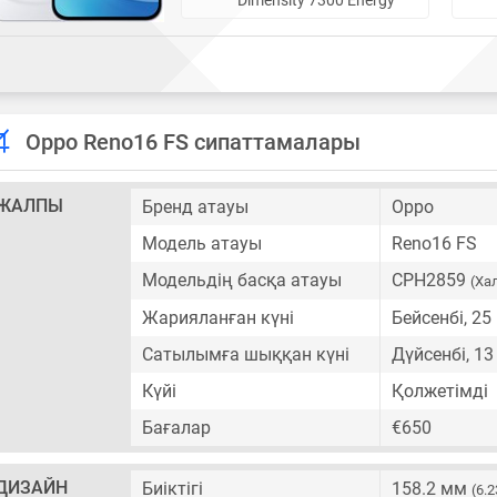
Oppo Reno16 FS сипаттамалары
ЖАЛПЫ
Бренд атауы
Oppo
Модель атауы
Reno16 FS
Модельдің басқа атауы
CPH2859
(Ха
Жарияланған күні
Бейсенбі, 2
Сатылымға шыққан күні
Дүйсенбі, 13
Күйі
Қолжетімді
Бағалар
€650
ДИЗАЙН
Биіктігі
158.2 мм
(6.