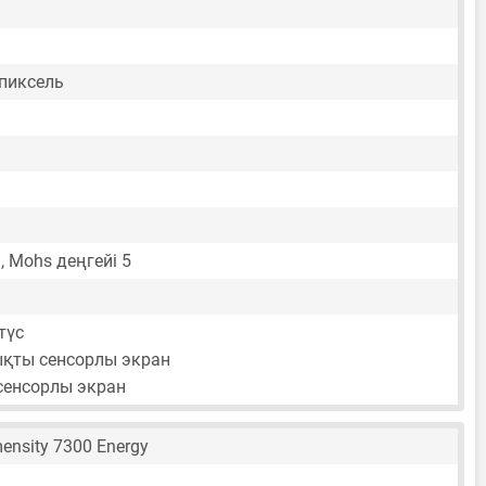
 пиксель
d, Mohs деңгейі 5
түс
ты сенсорлы экран
 сенсорлы экран
ensity 7300 Energy