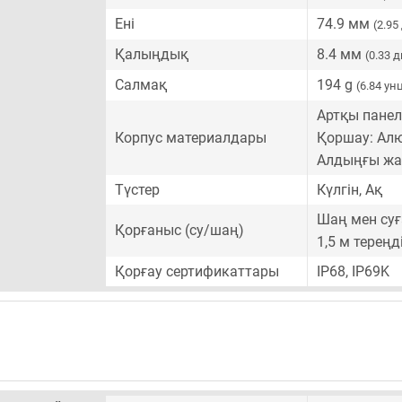
Ені
74.9 мм
(2.9
Қалыңдық
8.4 мм
(0.33 
Салмақ
194 g
(6.84 ун
Артқы панел
Корпус материалдары
Қоршау: Ал
Алдыңғы жа
Түстер
Күлгін, Ақ
Шаң мен суғ
Қорғаныс (су/шаң)
1,5 м терең
Қорғау сертификаттары
IP68, IP69K