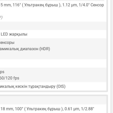
15 mm
, 116° ( Ультракең бұрыш ),
1.12 μm
,
1/4.0"
Сенсор
F)
 LED жарқылы
 сенсоры
амикалық диапазон (HDR)
fps
60/120 fps
тикалық кескін тұрақтандыру (OIS)
,
18 mm
, 100° ( Ультракең бұрыш ),
0.61 μm
,
1/2.88"