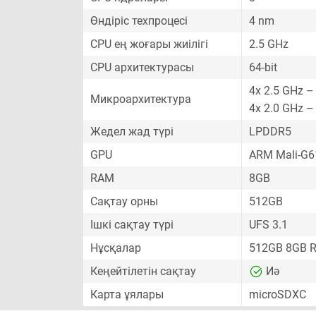
Өндіріс техпроцесі
4 nm
CPU ең жоғары жиілігі
2.5 GHz
CPU архитектурасы
64-bit
4x 2.5 GHz –
Микроархитектура
4x 2.0 GHz –
Жедел жад түрі
LPDDR5
GPU
ARM Mali-G
RAM
8GB
Сақтау орны
512GB
Ішкі сақтау түрі
UFS 3.1
Нұсқалар
512GB 8GB 
Кеңейтілетін сақтау
Иә
Карта ұялары
microSDXC