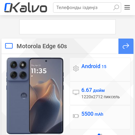
Телефонды іздеңіз
Motorola Edge 60s
Android
Операциялық жүйе
15
6.67
Дисплей
дюйм
1220x2712 пиксель
5500
Батарея
mAh