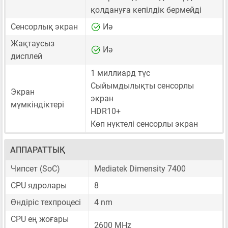
қолдануға кепілдік бермейді
Сенсорлық экран
Иә
Жақтаусыз
Иә
дисплей
1 миллиард түс
Сыйымдылықты сенсорлы
Экран
экран
мүмкіндіктері
HDR10+
Көп нүктелі сенсорлы экран
АППАРАТТЫҚ
Чипсет (SoC)
Mediatek Dimensity 7400
CPU ядролары
8
Өндіріс техпроцесі
4 nm
CPU ең жоғары
2600 MHz