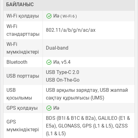
БАЙЛАНЫС
Wi-Fi қолдауы
Иә
( Wi-Fi 6 )
Wi-Fi
802.11/a/b/g/n/ac/ax
стандарттары
Wi-Fi
Dual-band
мүмкіндіктері
Bluetooth
Иә, v5.4
USB Type-C 2.0
USB порттары
USB On-The-Go
USB
USB арқылы зарядтау, USB жаппай
қосылымы
сақтау құрылғысы (UMS)
GPS қолдауы
Иә
BDS (B1I & B1C & B2a), GALILEO (E1 &
GPS
E5a), GLONASS, GPS (L1 & L5), QZSS
мүмкіндіктері
(L1 & L5)