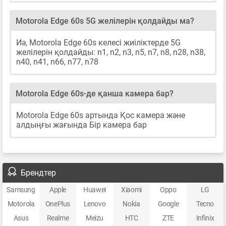
Motorola Edge 60s 5G желілерін қолдайды ма?
Иә, Motorola Edge 60s келесі жиіліктерде 5G
желілерін қолдайды: n1, n2, n3, n5, n7, n8, n28, n38,
n40, n41, n66, n77, n78
Motorola Edge 60s-де қанша камера бар?
Motorola Edge 60s артында Қос камера және
алдыңғы жағында Бір камера бар
Брендтер
Samsung
Apple
Huawei
Xiaomi
Oppo
LG
Motorola
OnePlus
Lenovo
Nokia
Google
Tecno
Asus
Realme
Meizu
HTC
ZTE
Infinix