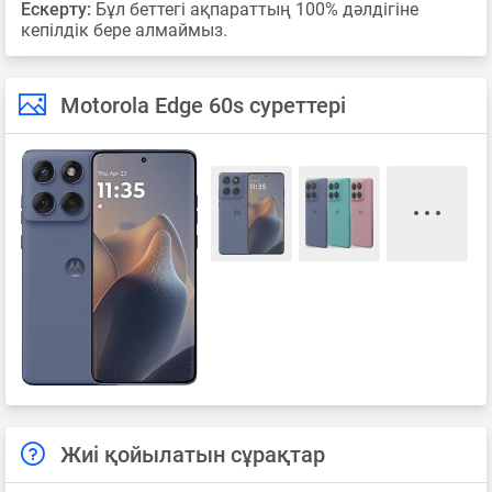
Ескерту:
Бұл беттегі ақпараттың 100% дәлдігіне
кепілдік бере алмаймыз.
Motorola Edge 60s суреттері
Жиі қойылатын сұрақтар