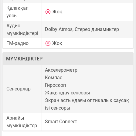
Құлаққап
Жоқ
ұясы
Аудио
Dolby Atmos, Стерео динамиктер
мүмкіндіктері
FM-радио
Жоқ
МҮМКІНДІКТЕР
Акселерометр
Компас
Гироскоп
Сенсорлар
Жақындау сенсоры
Экран астындағы оптикалық саусақ
ізі сенсоры
Арнайы
Smart Connect
мүмкіндіктер