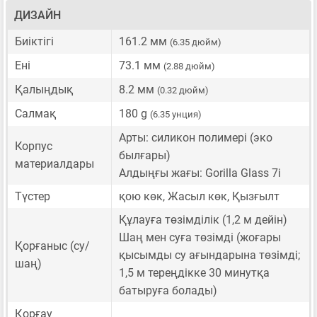
ДИЗАЙН
Биіктігі
161.2 мм
(6.35 дюйм)
Ені
73.1 мм
(2.88 дюйм)
Қалыңдық
8.2 мм
(0.32 дюйм)
Салмақ
180 g
(6.35 унция)
Арты: силикон полимері (эко
Корпус
былғары)
материалдары
Алдыңғы жағы: Gorilla Glass 7i
Түстер
қою көк, Жасыл көк, Қызғылт
Құлауға төзімділік (1,2 м дейін)
Шаң мен суға төзімді (жоғары
Қорғаныс (су/
қысымды су ағындарына төзімді;
шаң)
1,5 м тереңдікке 30 минутқа
батыруға болады)
Қорғау