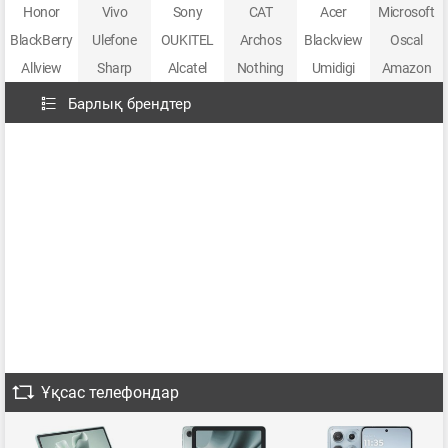
Honor
Vivo
Sony
CAT
Acer
Microsoft
BlackBerry
Ulefone
OUKITEL
Archos
Blackview
Oscal
Allview
Sharp
Alcatel
Nothing
Umidigi
Amazon
Барлық брендтер
Ұқсас телефондар