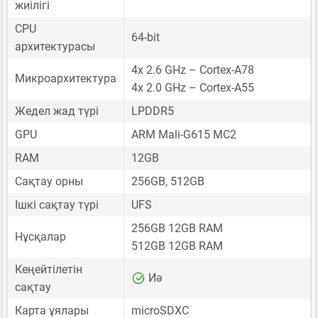
жиілігі
CPU
64-bit
архитектурасы
4x 2.6 GHz – Cortex-A78
Микроархитектура
4x 2.0 GHz – Cortex-A55
Жедел жад түрі
LPDDR5
GPU
ARM Mali-G615 MC2
RAM
12GB
Сақтау орны
256GB, 512GB
Ішкі сақтау түрі
UFS
256GB 12GB RAM
Нұсқалар
512GB 12GB RAM
Кеңейтілетін
Иә
сақтау
Карта ұялары
microSDXC