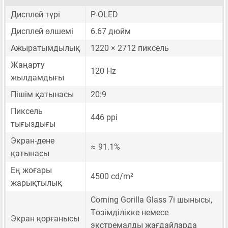
Дисплей түрі
P-OLED
Дисплей өлшемі
6.67 дюйм
Ажыратымдылық
1220 × 2712 пиксель
Жаңарту
120 Hz
жылдамдығы
Пішім қатынасы
20:9
Пиксель
446 ppi
тығыздығы
Экран-дене
≈ 91.1%
қатынасы
Ең жоғары
4500 cd/m²
жарықтылық
Corning Gorilla Glass 7i шынысы,
Төзімділікке немесе
Экран қорғанысы
экстремалды жағдайларда