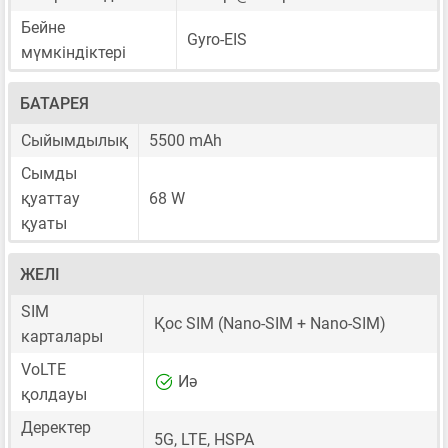
Бейне
Gyro-EIS
мүмкіндіктері
БАТАРЕЯ
Сыйымдылық
5500 mAh
Сымды
қуаттау
68 W
қуаты
ЖЕЛІ
SIM
Қос SIM
(Nano-SIM + Nano-SIM)
карталары
VoLTE
Иә
қолдауы
Деректер
5G, LTE, HSPA