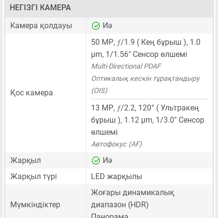
НЕГІЗГІ КАМЕРА
Камера қолдауы
Иә
ƒ
50 MP
,
/1.9 ( Кең бұрыш ),
1.0
μm
,
1/1.56"
Сенсор өлшемі
Multi-Directional PDAF
Оптикалық кескін тұрақтандыру
(OIS)
Қос камера
ƒ
13 MP
,
/2.2, 120° ( Ультракең
бұрыш ),
1.12 μm
,
1/3.0"
Сенсор
өлшемі
Автофокус (AF)
Жарқыл
Иә
Жарқыл түрі
LED жарқылы
Жоғары динамикалық
Мүмкіндіктер
диапазон (HDR)
Панорама