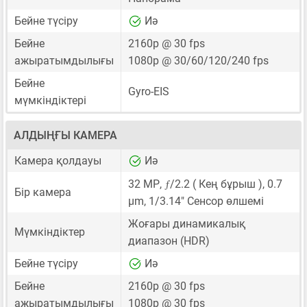
Бейне түсіру
Иә
Бейне
2160p @ 30 fps
ажыратымдылығы
1080p @ 30/60/120/240 fps
Бейне
Gyro-EIS
мүмкіндіктері
АЛДЫҢҒЫ КАМЕРА
Камера қолдауы
Иә
ƒ
32 MP
,
/2.2 ( Кең бұрыш ),
0.7
Бір камера
μm
,
1/3.14"
Сенсор өлшемі
Жоғары динамикалық
Мүмкіндіктер
диапазон (HDR)
Бейне түсіру
Иә
Бейне
2160p @ 30 fps
ажыратымдылығы
1080p @ 30 fps