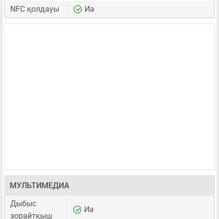
NFC қолдауы
Иә
МУЛЬТИМЕДИА
Дыбыс
Иә
зорайтқыш