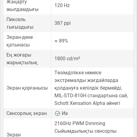
Жаңарту
120 Hz
жылдамдығы
Пиксель
387 ppi
тығыздығы
Экран-дене
≈ 89%
қатынасы
Ең жоғары
1800 cd/m²
жарықтылық
Төзімділікке немесе
экстремалды жағдайларда
Экран қорғанысы
қолдануға кепілдік бермейді,
MIL-STD-810H стандартына сай,
Schott Xensation Alpha әйнегі
Сенсорлық экран
Иә
2160Hz PWM Dimming
Сыйымдылықты сенсорлы
Экран