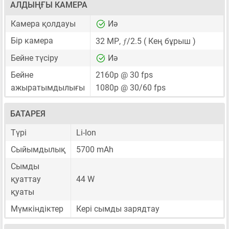
АЛДЫҢҒЫ КАМЕРА
Камера қолдауы
Иә
ƒ
Бір камера
32 MP
,
/2.5 ( Кең бұрыш )
Бейне түсіру
Иә
Бейне
2160p @ 30 fps
ажыратымдылығы
1080p @ 30/60 fps
БАТАРЕЯ
Түрі
Li-Ion
Сыйымдылық
5700 mAh
Сымды
қуаттау
44 W
қуаты
Мүмкіндіктер
Кері сымды зарядтау