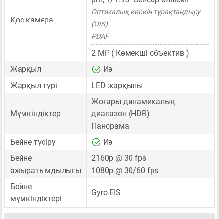
Оптикалық кескін тұрақтандыру
Қос камера
(OIS)
PDAF
2 MP
( Көмекші объектив )
Жарқыл
Иә
Жарқыл түрі
LED жарқылы
Жоғары динамикалық
Мүмкіндіктер
диапазон (HDR)
Панорама
Бейне түсіру
Иә
Бейне
2160p @ 30 fps
ажыратымдылығы
1080p @ 30/60 fps
Бейне
Gyro-EIS
мүмкіндіктері