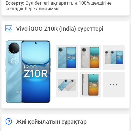
Ескерту:
Бұл беттегі ақпараттың 100% дәлдігіне
кепілдік бере алмаймыз.
Vivo iQOO Z10R (India) суреттері
Жиі қойылатын сұрақтар