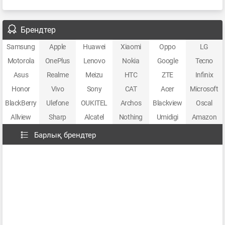
Брендтер
Samsung
Apple
Huawei
Xiaomi
Oppo
LG
Motorola
OnePlus
Lenovo
Nokia
Google
Tecno
Asus
Realme
Meizu
HTC
ZTE
Infinix
Honor
Vivo
Sony
CAT
Acer
Microsoft
BlackBerry
Ulefone
OUKITEL
Archos
Blackview
Oscal
Allview
Sharp
Alcatel
Nothing
Umidigi
Amazon
Барлық брендтер