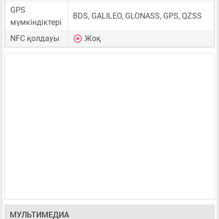
GPS
BDS, GALILEO, GLONASS, GPS, QZSS
мүмкіндіктері
NFC қолдауы
Жоқ
МУЛЬТИМЕДИА