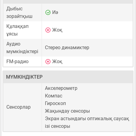
Дыбыс
Иә
зорайтқыш
Құлаққап
Жоқ
ұясы
Аудио
Стерео динамиктер
мүмкіндіктері
FM-радио
Жоқ
МҮМКІНДІКТЕР
Акселерометр
Компас
Гироскоп
Сенсорлар
Жақындау сенсоры
Экран астындағы оптикалық саусақ
ізі сенсоры