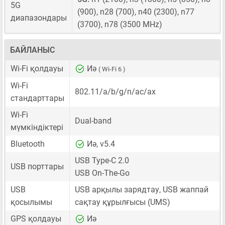
5G
(900), n28 (700), n40 (2300), n77
диапазондары
(3700), n78 (3500 MHz)
БАЙЛАНЫС
Wi-Fi қолдауы
Иә
( Wi-Fi 6 )
Wi-Fi
802.11/a/b/g/n/ac/ax
стандарттары
Wi-Fi
Dual-band
мүмкіндіктері
Bluetooth
Иә, v5.4
USB Type-C 2.0
USB порттары
USB On-The-Go
USB
USB арқылы зарядтау, USB жаппай
қосылымы
сақтау құрылғысы (UMS)
GPS қолдауы
Иә