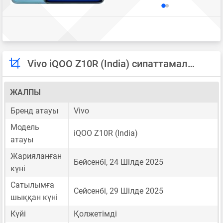
Vivo iQOO Z10R (India) сипаттамалары
ЖАЛПЫ
Бренд атауы
Vivo
Модель
iQOO Z10R (India)
атауы
Жарияланған
Бейсенбі, 24 Шілде 2025
күні
Сатылымға
Сейсенбі, 29 Шілде 2025
шыққан күні
Күйі
Қолжетімді