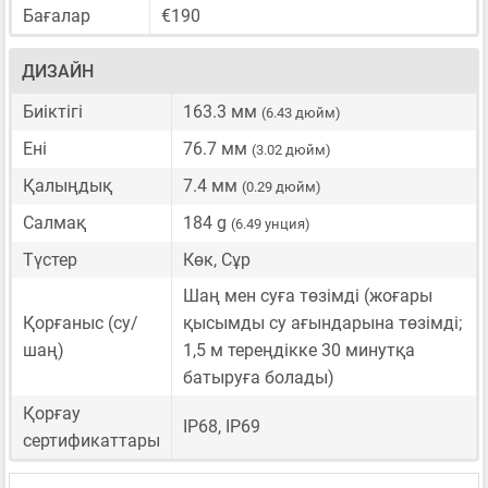
Бағалар
€190
ДИЗАЙН
Биіктігі
163.3 мм
(6.43 дюйм)
Ені
76.7 мм
(3.02 дюйм)
Қалыңдық
7.4 мм
(0.29 дюйм)
Салмақ
184 g
(6.49 унция)
Түстер
Көк, Сұр
Шаң мен суға төзімді (жоғары
Қорғаныс (су/
қысымды су ағындарына төзімді;
шаң)
1,5 м тереңдікке 30 минутқа
батыруға болады)
Қорғау
IP68, IP69
сертификаттары