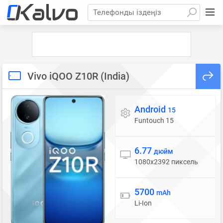
Телефонды іздеңіз
Vivo iQOO Z10R (India)
Android
Операциялық жүйе
15
Funtouch 15
6.77
Дисплей
дюйм
1080x2392 пиксель
5700
Батарея
mAh
Li-Ion