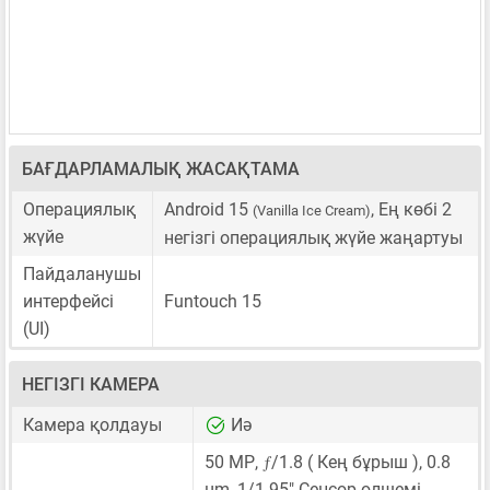
БАҒДАРЛАМАЛЫҚ ЖАСАҚТАМА
Операциялық
Android 15
, Ең көбі 2
(Vanilla Ice Cream)
жүйе
негізгі операциялық жүйе жаңартуы
Пайдаланушы
интерфейсі
Funtouch 15
(UI)
НЕГІЗГІ КАМЕРА
Камера қолдауы
Иә
ƒ
50 MP
,
/1.8 ( Кең бұрыш ),
0.8
μm
,
1/1.95"
Сенсор өлшемі