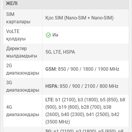
ЖЕЛІ
SIM
Қос SIM
(Nano-SIM + Nano-SIM)
карталары
VoLTE
Иә
қолдауы
Деректер
5G, LTE, HSPA
жылдамдығы
2G
GSM:
850 / 900 / 1800 / 1900 MHz
диапазондары
3G
HSPA:
850 / 900 / 2100 / 800 MHz
диапазондары
LTE:
b1 (2100), b3 (1800), b5 (850), b8
4G
(900), b19 (800), b28 (700), b38
диапазондары
(2600), b40 (2300), b41 (2500), b42
(3500 MHz)
5G:
n1 (2100), n3 (1800), n5 (850), n8