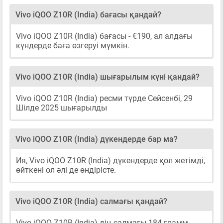
Vivo iQOO Z10R (India) бағасы қандай?
Vivo iQOO Z10R (India) бағасы - €190, ал алдағы
күндерде баға өзгеруі мүмкін.
Vivo iQOO Z10R (India) шығарылым күні қандай?
Vivo iQOO Z10R (India) ресми түрде Сейсенбі, 29
Шілде 2025 шығарылды
Vivo iQOO Z10R (India) дүкендерде бар ма?
Ия, Vivo iQOO Z10R (India) дүкендерде қол жетімді,
өйткені ол әлі де өндірісте.
Vivo iQOO Z10R (India) салмағы қандай?
Vivo iQOO Z10R (India)-дің салмағы 184 грамм