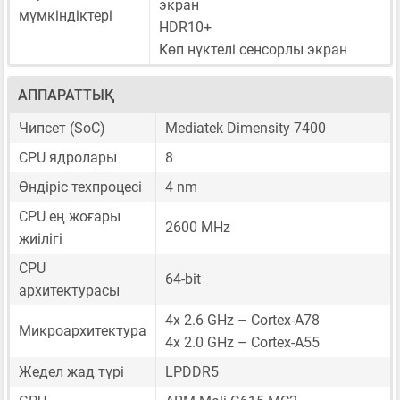
экран
мүмкіндіктері
HDR10+
Көп нүктелі сенсорлы экран
АППАРАТТЫҚ
Чипсет (SoC)
Mediatek Dimensity 7400
CPU ядролары
8
Өндіріс техпроцесі
4 nm
CPU ең жоғары
2600 MHz
жиілігі
CPU
64-bit
архитектурасы
4x 2.6 GHz – Cortex-A78
Микроархитектура
4x 2.0 GHz – Cortex-A55
Жедел жад түрі
LPDDR5