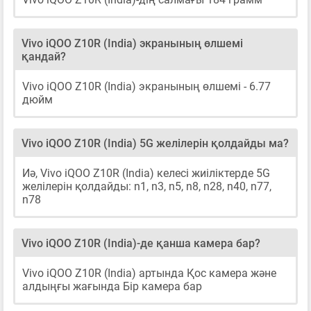
Vivo iQOO Z10R (India) экранының өлшемі
қандай?
Vivo iQOO Z10R (India) экранының өлшемі - 6.77
дюйм
Vivo iQOO Z10R (India) 5G желілерін қолдайды ма?
Иә, Vivo iQOO Z10R (India) келесі жиіліктерде 5G
желілерін қолдайды: n1, n3, n5, n8, n28, n40, n77,
n78
Vivo iQOO Z10R (India)-де қанша камера бар?
Vivo iQOO Z10R (India) артында Қос камера және
алдыңғы жағында Бір камера бар