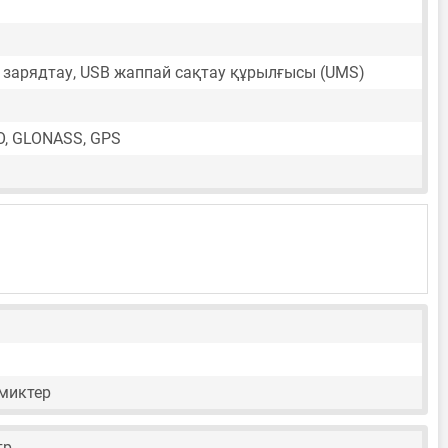
зарядтау, USB жаппай сақтау құрылғысы (UMS)
O, GLONASS, GPS
миктер
тр