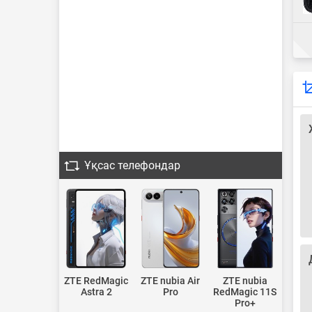
Ұқсас телефондар
ZTE RedMagic
ZTE nubia Air
ZTE nubia
Astra 2
Pro
RedMagic 11S
Pro+