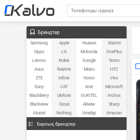
Телефонды іздеңіз
Брендтер
Samsung
Apple
Huawei
Xiaomi
Oppo
LG
Motorola
OnePlus
Lenovo
Nokia
Google
Tecno
Asus
Realme
Meizu
HTC
ZTE
Infinix
Honor
Vivo
Sony
CAT
Acer
Microsoft
BlackBerry
Ulefone
OUKITEL
Archos
Blackview
Oscal
Allview
Sharp
Alcatel
Nothing
Umidigi
Amazon
Барлық брендтер