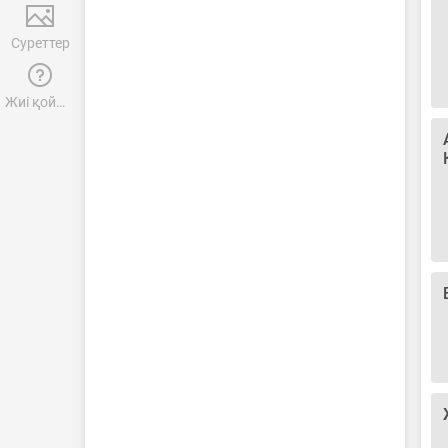
Суреттер
Жиі қойылатын сұрақтар