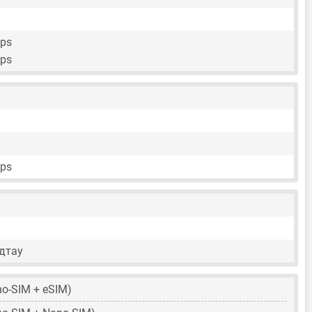
fps
fps
fps
дтау
o-SIM + eSIM)