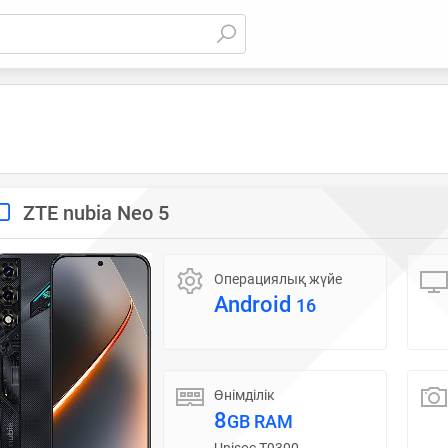
ZTE nubia Neo 5
Операциялық жүйе
Android
16
Өнімділік
8
GB RAM
Unisoc T9300