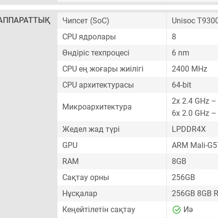
АППАРАТТЫҚ
Чипсет (SoC)
Unisoc T930
CPU ядролары
8
Өндіріс техпроцесі
6 nm
CPU ең жоғары жиілігі
2400 MHz
CPU архитектурасы
64-bit
2x 2.4 GHz –
Микроархитектура
6x 2.0 GHz –
Жедел жад түрі
LPDDR4X
GPU
ARM Mali-G
RAM
8GB
Сақтау орны
256GB
Нұсқалар
256GB 8GB 
Кеңейтілетін сақтау
Иә