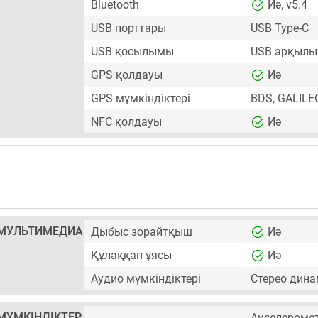
Bluetooth
Иә, v5.4
USB порттары
USB Type-C
USB қосылымы
USB арқылы 
GPS қолдауы
Иә
GPS мүмкіндіктері
BDS, GALILE
NFC қолдауы
Иә
МУЛЬТИМЕДИА
Дыбыс зорайтқыш
Иә
Құлаққап ұясы
Иә
Аудио мүмкіндіктері
Стерео дина
МҮМКІНДІКТЕР
Акселероме