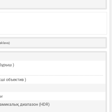
aklava)
бұрыш )
ші объектив )
лы
амикалық диапазон (HDR)