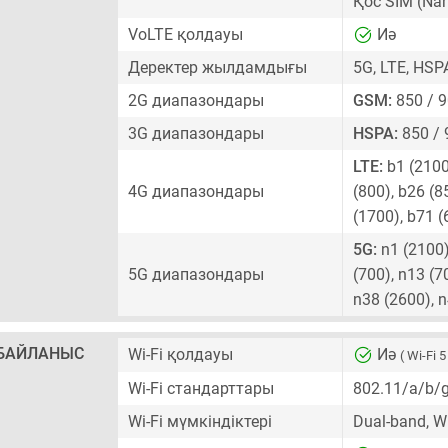
Қос SIM
(Nan
VoLTE қолдауы
Иә
Деректер жылдамдығы
5G, LTE, HSP
2G диапазондары
GSM:
850 / 9
3G диапазондары
HSPA:
850 / 
LTE:
b1 (2100)
4G диапазондары
(800), b26 (8
(1700), b71 
5G:
n1 (2100),
5G диапазондары
(700), n13 (7
n38 (2600), 
БАЙЛАНЫС
Wi-Fi қолдауы
Иә
( Wi-Fi 5
Wi-Fi стандарттары
802.11/a/b/
Wi-Fi мүмкіндіктері
Dual-band, Wi