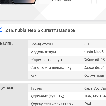
ZTE nubia Neo 5 сипаттамалары
ЖАЛПЫ
Бренд атауы
ZTE
Модель атауы
nubia Neo 5
Жарияланған күні
Сейсенбі, 0
Сатылымға шыққан күні
Сәрсенбі, 01
Күйі
Қолжетімді
ДИЗАЙН
Түстер
Қара, Ақ, С
Қорғаныс (су/шаң)
Шаң өткізбе
Қорғау сертификаттары
IP64