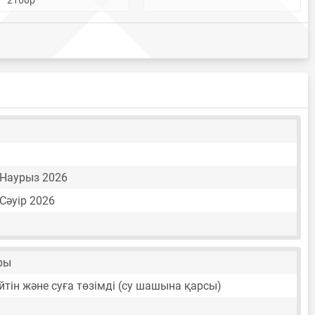
3 Наурыз 2026
 Сәуір 2026
ары
йтін және суға төзімді (су шашына қарсы)