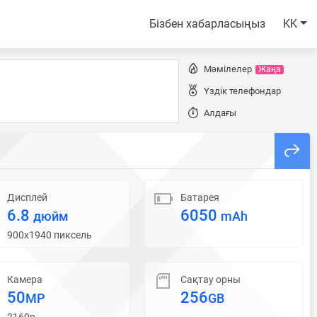
Бізбен хабарласыңыз
KK
Мәмілелер
Жаңа
Үздік телефондар
Алдағы
Дисплей
Батарея
6.8
6050
дюйм
mAh
900x1940 пиксель
Камера
Сақтау орны
50
256
MP
GB
2160p