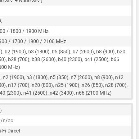
o-SIM + Nano-SIM)
A
00 / 1800 / 1900 MHz
900 / 1700 / 1900 / 2100 MHz
, b2 (1900), b3 (1800), b5 (850), b7 (2600), b8 (900), b20
50), b28 (700), b38 (2600), b40 (2300), b41 (2500), b66
(600 MHz)
 n2 (1900), n3 (1800), n5 (850), n7 (2600), n8 (900), n12
00), n17 (700), n20 (800), n25 (1900), n26 (850), n28 (700),
n40 (2300), n41 (2500), n42 (3400), n66 (2100 MHz)
 )
g/n/ac
-Fi Direct