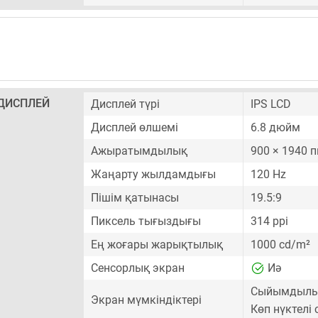
ДИСПЛЕЙ
Дисплей түрі
IPS LCD
Дисплей өлшемі
6.8 дюйм
Ажыратымдылық
900 × 1940 
Жаңарту жылдамдығы
120 Hz
Пішім қатынасы
19.5:9
Пиксель тығыздығы
314 ppi
Ең жоғары жарықтылық
1000 cd/m²
Сенсорлық экран
Иә
Сыйымдылық
Экран мүмкіндіктері
Көп нүктелі