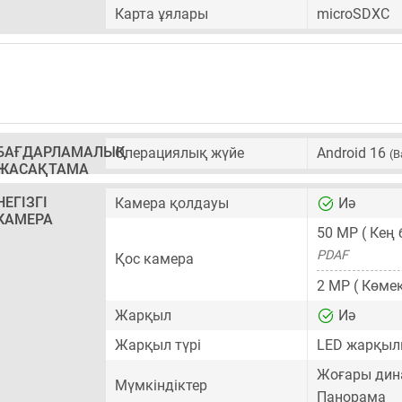
Карта ұялары
microSDXC
БАҒДАРЛАМАЛЫҚ
Операциялық жүйе
Android 16
(B
ЖАСАҚТАМА
НЕГІЗГІ
Камера қолдауы
Иә
КАМЕРА
50 MP
( Кең 
PDAF
Қос камера
2 MP
( Көмек
Жарқыл
Иә
Жарқыл түрі
LED жарқы
Жоғары дин
Мүмкіндіктер
Панорама