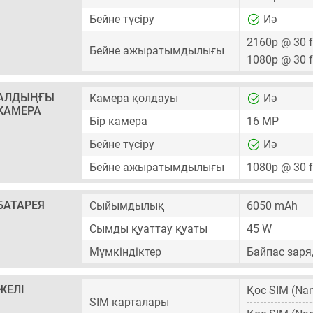
Бейне түсіру
Иә
2160p @ 30 
Бейне ажыратымдылығы
1080p @ 30 
АЛДЫҢҒЫ
Камера қолдауы
Иә
КАМЕРА
Бір камера
16 MP
Бейне түсіру
Иә
Бейне ажыратымдылығы
1080p @ 30 
БАТАРЕЯ
Сыйымдылық
6050 mAh
Сымды қуаттау қуаты
45 W
Мүмкіндіктер
Байпас заря
ЖЕЛІ
Қос SIM
(Nan
SIM карталары