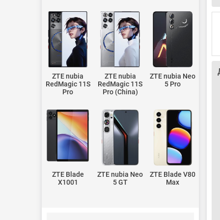
ZTE nubia
ZTE nubia
ZTE nubia Neo
RedMagic 11S
RedMagic 11S
5 Pro
Pro
Pro (China)
ZTE Blade
ZTE nubia Neo
ZTE Blade V80
X1001
5 GT
Max