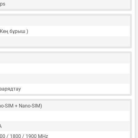
fps
( Кең бұрыш )
зарядтау
o-SIM + Nano-SIM)
A
00 / 1800 / 1900 MHz