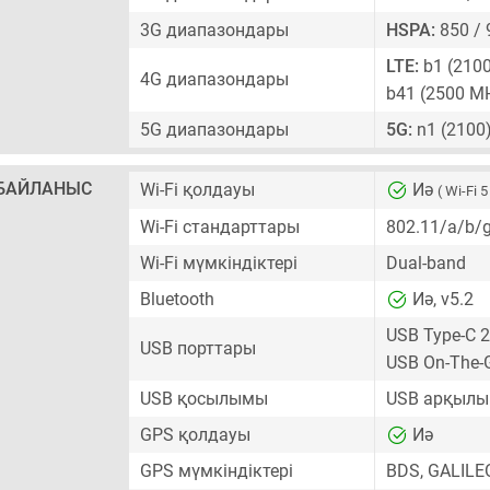
3G диапазондары
HSPA:
850 / 
LTE:
b1 (2100)
4G диапазондары
b41 (2500 M
5G диапазондары
5G:
n1 (2100)
БАЙЛАНЫС
Wi-Fi қолдауы
Иә
( Wi-Fi 5
Wi-Fi стандарттары
802.11/a/b/
Wi-Fi мүмкіндіктері
Dual-band
Bluetooth
Иә, v5.2
USB Type-C 2
USB порттары
USB On-The-
USB қосылымы
USB арқылы 
GPS қолдауы
Иә
GPS мүмкіндіктері
BDS, GALILE