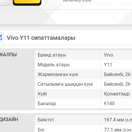
Vivo Y11 сипаттамалары
ЖАЛПЫ
Бренд атауы
Vivo
Модель атауы
Y11
Жарияланған күні
Бейсенбі, 2
Сатылымға шыққан күні
Бейсенбі, 2
Күйі
Қолжетімді
Бағалар
€140
ДИЗАЙН
Биіктігі
167.4 мм
(6.
Ені
77.1 мм
(3.0