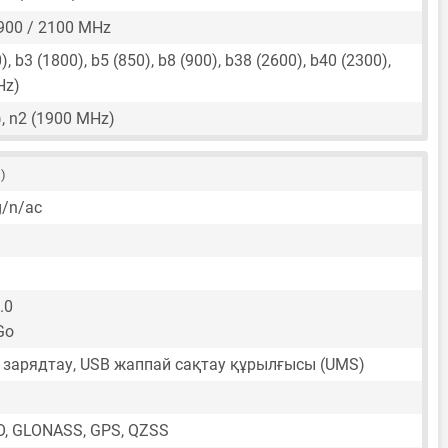
900 / 2100 MHz
, b3 (1800), b5 (850), b8 (900), b38 (2600), b40 (2300),
Hz)
, n2 (1900 MHz)
 )
g/n/ac
.0
Go
зарядтау, USB жаппай сақтау құрылғысы (UMS)
O, GLONASS, GPS, QZSS