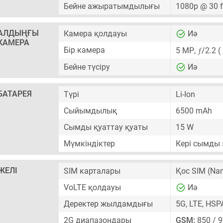
Бейне ажыратымдылығы
1080p @ 30 
АЛДЫҢҒЫ
Камера қолдауы
Иә
КАМЕРА
ƒ
Бір камера
5 MP
,
/2.2 
Бейне түсіру
Иә
БАТАРЕЯ
Түрі
Li-Ion
Сыйымдылық
6500 mAh
Сымды қуаттау қуаты
15 W
Мүмкіндіктер
Кері сымды 
ЖЕЛІ
SIM карталары
Қос SIM
(Nan
VoLTE қолдауы
Иә
Деректер жылдамдығы
5G, LTE, HSP
2G диапазондары
GSM:
850 / 9