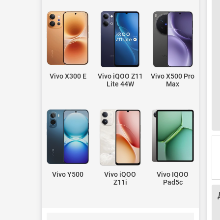
Vivo X300 E
Vivo iQOO Z11
Vivo X500 Pro
Lite 44W
Max
Vivo Y500
Vivo iQOO
Vivo IQOO
Z11i
Pad5c