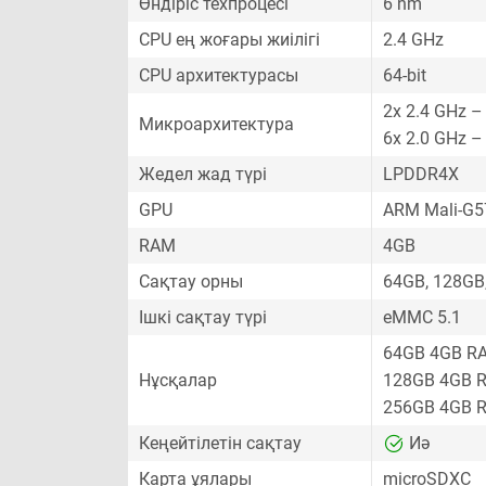
Өндіріс техпроцесі
6 nm
CPU ең жоғары жиілігі
2.4 GHz
CPU архитектурасы
64-bit
2x 2.4 GHz –
Микроархитектура
6x 2.0 GHz –
Жедел жад түрі
LPDDR4X
GPU
ARM Mali-G
RAM
4GB
Сақтау орны
64GB, 128GB
Ішкі сақтау түрі
eMMC 5.1
64GB 4GB R
Нұсқалар
128GB 4GB 
256GB 4GB 
Кеңейтілетін сақтау
Иә
Карта ұялары
microSDXC