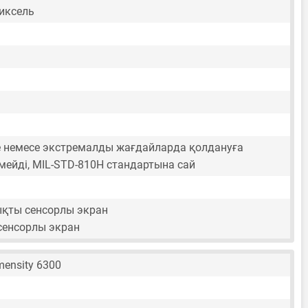
пиксель
е немесе экстремалды жағдайларда қолдануға
рмейді, MIL-STD-810H стандартына сай
ты сенсорлы экран
 сенсорлы экран
mensity 6300