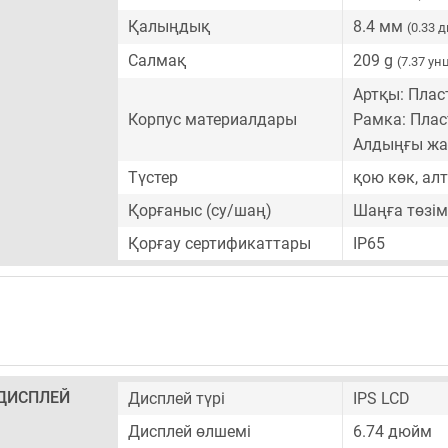
Қалыңдық
8.4 мм
(0.33 
Салмақ
209 g
(7.37 ун
Артқы: Плас
Корпус материалдары
Рамка: Плас
Алдыңғы жа
Түстер
қою көк, ал
Қорғаныс (су/шаң)
Шаңға төзім
Қорғау сертификаттары
IP65
ДИСПЛЕЙ
Дисплей түрі
IPS LCD
Дисплей өлшемі
6.74 дюйм