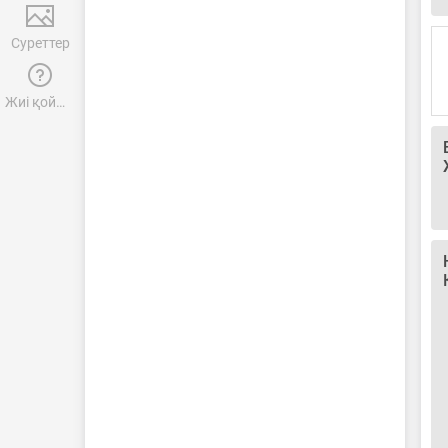
Суреттер
Жиі қойылатын сұрақтар