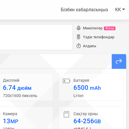
Бізбен хабарласыңыз
KK
Мәмілелер
Жаңа
Үздік телефондар
Алдағы
Дисплей
Батарея
6.74
6500
дюйм
mAh
720x1600 пиксель
Li-Ion
Камера
Сақтау орны
13
64-256
MP
GB
1080p
eMMC 5.1