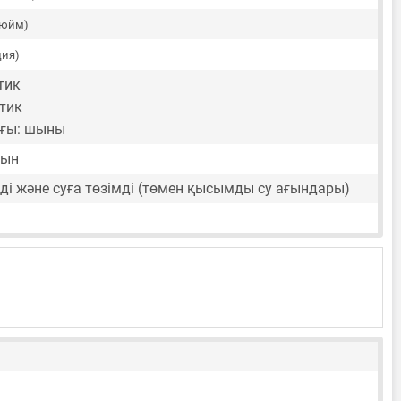
дюйм)
ция)
тик
тик
ғы: шыны
тын
ді және суға төзімді (төмен қысымды су ағындары)