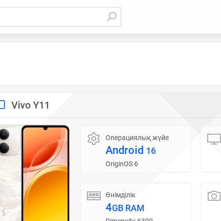
Vivo Y11
Операциялық жүйе
Android
16
OriginOS 6
Өнімділік
4
GB RAM
Dimensity 6300