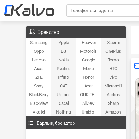
Телефонды іздеңіз
Брендтер
Samsung
Apple
Huawei
Xiaomi
Oppo
LG
Motorola
OnePlus
Lenovo
Nokia
Google
Tecno
Asus
Realme
Meizu
HTC
ZTE
Infinix
Honor
Vivo
Sony
CAT
Acer
Microsoft
BlackBerry
Ulefone
OUKITEL
Archos
Blackview
Oscal
Allview
Sharp
Alcatel
Nothing
Umidigi
Amazon
Барлық брендтер