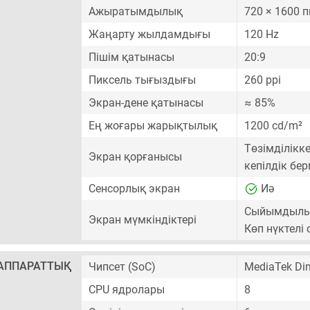
Ажыратымдылық
720 × 1600 
Жаңарту жылдамдығы
120 Hz
Пішім қатынасы
20:9
Пиксель тығыздығы
260 ppi
Экран-дене қатынасы
≈ 85%
Ең жоғары жарықтылық
1200 cd/m²
Төзімділікк
Экран қорғанысы
кепілдік бе
Сенсорлық экран
Иә
Сыйымдылық
Экран мүмкіндіктері
Көп нүктелі
АППАРАТТЫҚ
Чипсет (SoC)
MediaTek Di
CPU ядролары
8