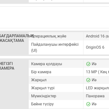
БАҒДАРЛАМАЛЫҚ
Операциялық жүйе
Android 16
(B
ЖАСАҚТАМА
Пайдаланушы интерфейсі
OriginOS 6
(UI)
НЕГІЗГІ
Камера қолдауы
Иә
КАМЕРА
Бір камера
13 MP
( Кең 
Жарқыл
Иә
Жарқыл түрі
LED жарқы
Мүмкіндіктер
Панорама
Бейне түсіру
Иә