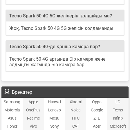
Tecno Spark 50 4G 5G желілерін қолдайды ма?
Жоқ, Tecno Spark 50 4G 5G желісін қолдамайды
Tecno Spark 50 4G-де қанша камера бар?
Tecno Spark 50 4G артында Бір камера және
алдыңғы жағында Бір камера бар
Брендтер
Samsung
Apple
Huawei
Xiaomi
Oppo
LG
Motorola
OnePlus
Lenovo
Nokia
Google
Tecno
Asus
Realme
Meizu
HTC
ZTE
Infinix
Honor
Vivo
Sony
CAT
Acer
Microsoft