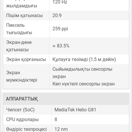
120 Hz
жылдамдығы
Пішім қатынасы
20:9
Пиксель
259 ppi
тығыздығы
Экран-дене
≈ 83.5%
қатынасы
Экран қорғанысы
Құлауға төзімді (1,5 м дейін)
Сыйымдылықты сенсорлы
Экран
экран
мүмкіндіктері
Көп нүктелі сенсорлы экран
АППАРАТТЫҚ
Чипсет (SoC)
MediaTek Helio G81
CPU ядролары
8
Өндіріс техпроцесі
12 nm