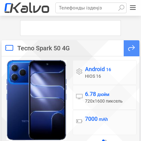
Телефонды іздеңіз
Tecno Spark 50 4G
Android
Операциялық жүйе
16
HIOS 16
6.78
Дисплей
дюйм
720x1600 пиксель
7000
Батарея
mAh