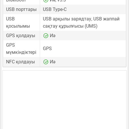
USB порттары
USB Type-C
USB
USB арқылы зарядтау, USB жаппай
қосылымы
сақтау құрылғысы (UMS)
GPS қолдауы
Иә
GPS
GPS
мүмкіндіктері
NFC қолдауы
Иә