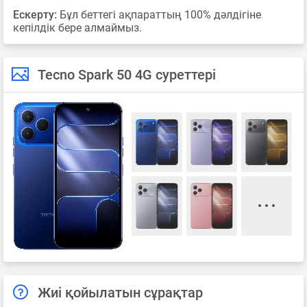
Ескерту:
Бұл беттегі ақпараттың 100% дәлдігіне
кепілдік бере алмаймыз.
Tecno Spark 50 4G суреттері
Жиі қойылатын сұрақтар