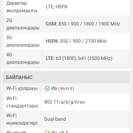
Деректер
LTE, HSPA
жылдамдығы
2G
GSM:
850 / 900 / 1800 / 1900 MHz
диапазондары
3G
HSPA:
850 / 900 / 2100 MHz
диапазондары
4G
LTE:
b3 (1800), b41 (2500 MHz)
диапазондары
БАЙЛАНЫС
Wi-Fi қолдауы
Иә
( Wi-Fi 5 )
Wi-Fi
802.11/a/b/g/n/ac
стандарттары
Wi-Fi
Dual-band
мүмкіндіктері
Bluetooth
Иә, v5.3