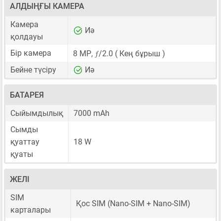
АЛДЫҢҒЫ КАМЕРА
Камера
Иә
қолдауы
ƒ
Бір камера
8 MP
,
/2.0 ( Кең бұрыш )
Бейне түсіру
Иә
БАТАРЕЯ
Сыйымдылық
7000 mAh
Сымды
қуаттау
18 W
қуаты
ЖЕЛІ
SIM
Қос SIM
(Nano-SIM + Nano-SIM)
карталары