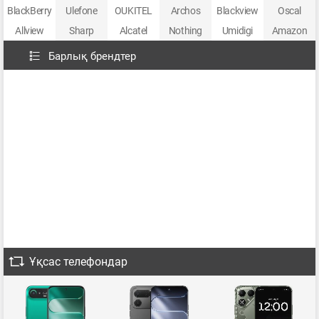
BlackBerry
Ulefone
OUKITEL
Archos
Blackview
Oscal
Allview
Sharp
Alcatel
Nothing
Umidigi
Amazon
Барлық брендтер
Ұқсас телефондар