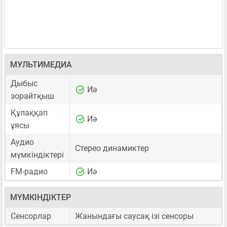
МУЛЬТИМЕДИА
Дыбыс
Иә
зорайтқыш
Құлаққап
Иә
ұясы
Аудио
Стерео динамиктер
мүмкіндіктері
FM-радио
Иә
МҮМКІНДІКТЕР
Сенсорлар
Жанындағы саусақ ізі сенсоры