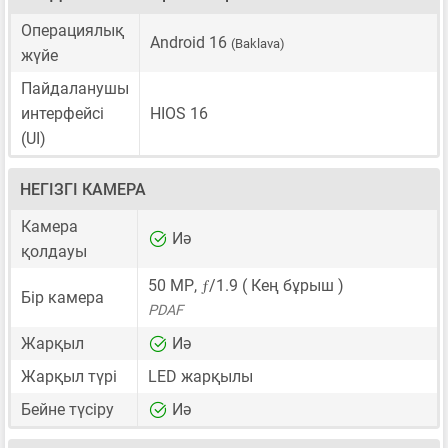
Операциялық
Android 16
(Baklava)
жүйе
Пайдаланушы
интерфейсі
HIOS 16
(UI)
НЕГІЗГІ КАМЕРА
Камера
Иә
қолдауы
ƒ
50 MP
,
/1.9 ( Кең бұрыш )
Бір камера
PDAF
Жарқыл
Иә
Жарқыл түрі
LED жарқылы
Бейне түсіру
Иә