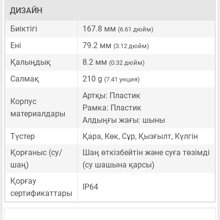
ДИЗАЙН
Биіктігі
167.8 мм
(6.61 дюйм)
Ені
79.2 мм
(3.12 дюйм)
Қалыңдық
8.2 мм
(0.32 дюйм)
Салмақ
210 g
(7.41 унция)
Артқы: Пластик
Корпус
Рамка: Пластик
материалдары
Алдыңғы жағы: шыны
Түстер
Қара, Көк, Сұр, Қызғылт, Күлгін
Қорғаныс (су/
Шаң өткізбейтін және суға төзімді
шаң)
(су шашына қарсы)
Қорғау
IP64
сертификаттары