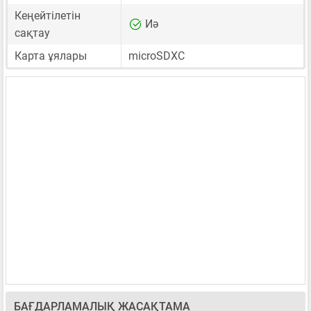
Кеңейтілетін
Иә
сақтау
Карта ұялары
microSDXC
БАҒДАРЛАМАЛЫҚ ЖАСАҚТАМА