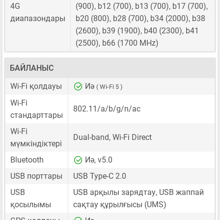
4G
(900), b12 (700), b13 (700), b17 (700),
диапазондары
b20 (800), b28 (700), b34 (2000), b38
(2600), b39 (1900), b40 (2300), b41
(2500), b66 (1700 MHz)
БАЙЛАНЫС
Wi-Fi қолдауы
Иә
( Wi-Fi 5 )
Wi-Fi
802.11/a/b/g/n/ac
стандарттары
Wi-Fi
Dual-band, Wi-Fi Direct
мүмкіндіктері
Bluetooth
Иә, v5.0
USB порттары
USB Type-C 2.0
USB
USB арқылы зарядтау, USB жаппай
қосылымы
сақтау құрылғысы (UMS)