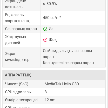
Экран-дене
≈ 80.9%
қатынасы
Ең жоғары
450 cd/m²
жарықтылық
Сенсорлық экран
Иә
Жақтаусыз
Жоқ
дисплей
Сыйымдылықты сенсорлы
Экран
экран
мүмкіндіктері
Көп нүктелі сенсорлы экран
АППАРАТТЫҚ
Чипсет (SoC)
MediaTek Helio G80
CPU ядролары
8
Өндіріс техпроцесі
12 nm
CPU ең жоғары