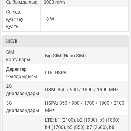
Сыйымдылық
6000 mAh
Сымды
қуаттау
18 W
қуаты
ЖЕЛІ
SIM
Бір SIM
(Nano-SIM)
карталары
Деректер
LTE, HSPA
жылдамдығы
2G
GSM:
850 / 900 / 1800 / 1900 MHz
диапазондары
3G
HSPA:
850 / 900 / 1700 / 1900 / 2100
диапазондары
MHz
LTE:
b1 (2100), b2 (1900), b3 (1800),
b4 (1700), b5 (850), b7 (2600), b8