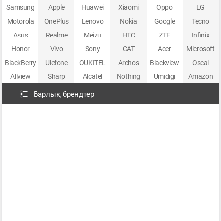
Samsung
Apple
Huawei
Xiaomi
Oppo
LG
Motorola
OnePlus
Lenovo
Nokia
Google
Tecno
Asus
Realme
Meizu
HTC
ZTE
Infinix
Honor
Vivo
Sony
CAT
Acer
Microsoft
BlackBerry
Ulefone
OUKITEL
Archos
Blackview
Oscal
Allview
Sharp
Alcatel
Nothing
Umidigi
Amazon
Барлық брендтер