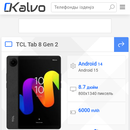
Телефонды іздеңіз
TCL Tab 8 Gen 2
Android
Операциялық жүйе
14
Android 15
8.7
Дисплей
дюйм
800x1340 пиксель
6000
Батарея
mAh