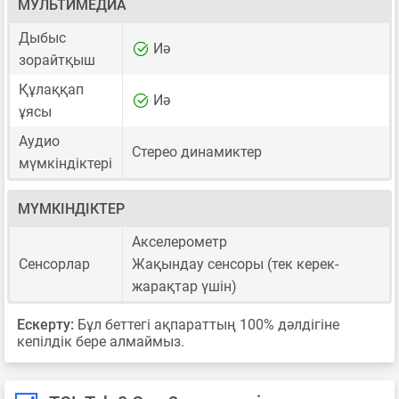
МУЛЬТИМЕДИА
Дыбыс
Иә
зорайтқыш
Құлаққап
Иә
ұясы
Аудио
Стерео динамиктер
мүмкіндіктері
МҮМКІНДІКТЕР
Акселерометр
Сенсорлар
Жақындау сенсоры (тек керек-
жарақтар үшін)
Ескерту:
Бұл беттегі ақпараттың 100% дәлдігіне
кепілдік бере алмаймыз.