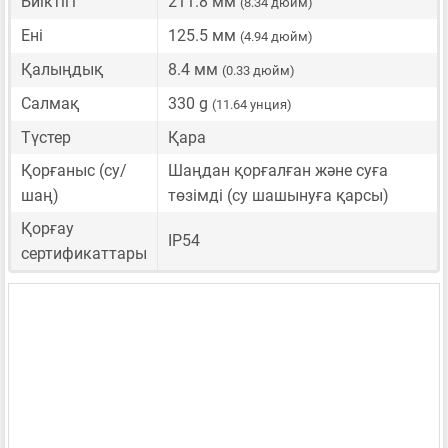
Биіктігі
211.8 мм
(8.34 дюйм)
Ені
125.5 мм
(4.94 дюйм)
Қалыңдық
8.4 мм
(0.33 дюйм)
Салмақ
330 g
(11.64 унция)
Түстер
Қара
Қорғаныс (су/
Шаңдан қорғалған және суға
шаң)
төзімді (су шашынуға қарсы)
Қорғау
IP54
сертификаттары