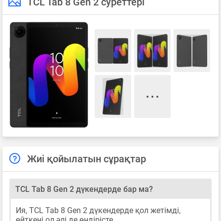
TCL Tab 8 Gen 2 суреттері
Жиі қойылатын сұрақтар
TCL Tab 8 Gen 2 дүкендерде бар ма?
Ия, TCL Tab 8 Gen 2 дүкендерде қол жетімді,
өйткені ол әлі де өндірісте.