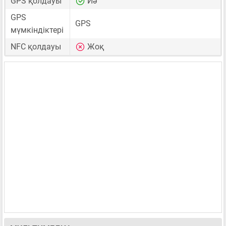
GPS қолдауы
Иә
GPS
GPS
мүмкіндіктері
NFC қолдауы
Жоқ