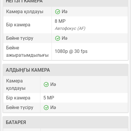
НЕГІЗГІ КАМЕРА
Камера қолдауы
Иә
8 MP
Бір камера
Автофокус (AF)
Бейне түсіру
Иә
Бейне
1080p @ 30 fps
ажыратымдылығы
АЛДЫҢҒЫ КАМЕРА
Камера
Иә
қолдауы
Бір камера
5 MP
Бейне түсіру
Иә
БАТАРЕЯ