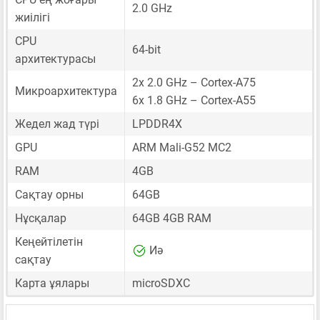
2.0 GHz
жиілігі
CPU
64-bit
архитектурасы
2x 2.0 GHz – Cortex-A75
Микроархитектура
6x 1.8 GHz – Cortex-A55
Жедел жад түрі
LPDDR4X
GPU
ARM Mali-G52 MC2
RAM
4GB
Сақтау орны
64GB
Нұсқалар
64GB 4GB RAM
Кеңейтілетін
Иә
сақтау
Карта ұялары
microSDXC