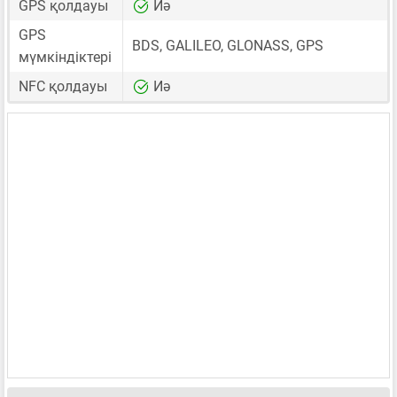
GPS қолдауы
Иә
GPS
BDS, GALILEO, GLONASS, GPS
мүмкіндіктері
NFC қолдауы
Иә