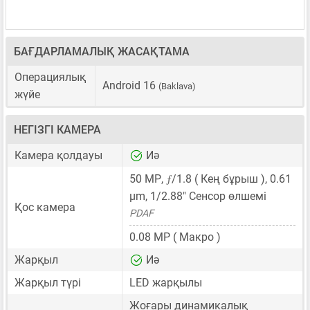
БАҒДАРЛАМАЛЫҚ ЖАСАҚТАМА
Операциялық
Android 16
(Baklava)
жүйе
НЕГІЗГІ КАМЕРА
Камера қолдауы
Иә
ƒ
50 MP
,
/1.8 ( Кең бұрыш ),
0.61
μm
,
1/2.88"
Сенсор өлшемі
Қос камера
PDAF
0.08 MP
( Макро )
Жарқыл
Иә
Жарқыл түрі
LED жарқылы
Жоғары динамикалық