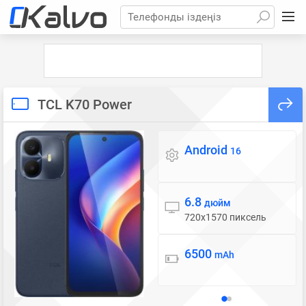
Телефонды іздеңіз
TCL K70 Power
Android
Операциялық жүйе
16
6.8
Дисплей
дюйм
720x1570 пиксель
6500
Батарея
mAh