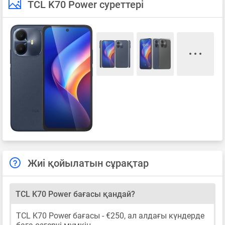
TCL K70 Power суреттері
Жиі қойылатын сұрақтар
TCL K70 Power бағасы қандай?
TCL K70 Power бағасы - €250, ал алдағы күндерде