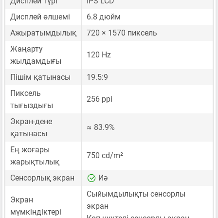
Дисплей түрі
IPS LCD
Дисплей өлшемі
6.8 дюйм
Ажыратымдылық
720 × 1570 пиксель
Жаңарту
120 Hz
жылдамдығы
Пішім қатынасы
19.5:9
Пиксель
256 ppi
тығыздығы
Экран-дене
≈ 83.9%
қатынасы
Ең жоғары
750 cd/m²
жарықтылық
Сенсорлық экран
Иә
Сыйымдылықты сенсорлы
Экран
экран
мүмкіндіктері