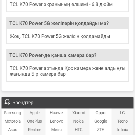
TCL K70 Power экранының өлшемі - 6.8 дюйм
TCL K70 Power 5G желілерін қолдайды ма?
Жоқ, TCL K70 Power 5G желісін қолдамайды
TCL K70 Power-де қанша камера бар?
TCL K70 Power артында Қос камера және алдыңғы
жағында Бір камера бар
Брендтер
Samsung
Apple
Huawei
Xiaomi
Oppo
LG
Motorola
OnePlus
Lenovo
Nokia
Google
Tecno
Asus
Realme
Meizu
HTC
ZTE
Infinix