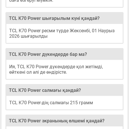
баға өзгеруі мүмкін.
TCL K70 Power шығарылым күні қандай?
TCL K70 Power ресми түрде Жексенбі, 01 Наурыз
2026 шығарылды
TCL K70 Power дүкендерде бар ма?
Ия, TCL K70 Power дүкендерде қол жетімді,
өйткені ол әлі де өндірісте.
TCL K70 Power салмағы қандай?
TCL K70 Power-дің салмағы 215 грамм
TCL K70 Power экранының өлшемі қандай?