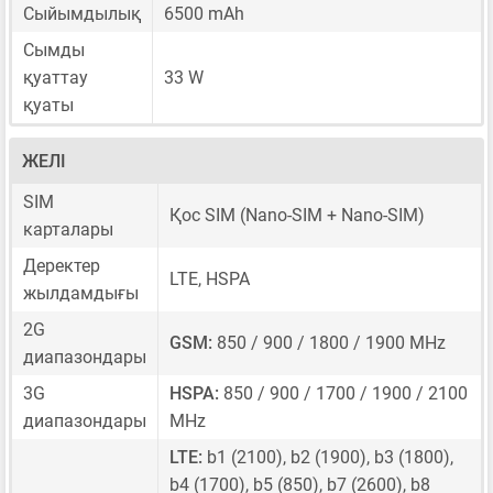
Сыйымдылық
6500 mAh
Сымды
қуаттау
33 W
қуаты
ЖЕЛІ
SIM
Қос SIM
(Nano-SIM + Nano-SIM)
карталары
Деректер
LTE, HSPA
жылдамдығы
2G
GSM:
850 / 900 / 1800 / 1900 MHz
диапазондары
3G
HSPA:
850 / 900 / 1700 / 1900 / 2100
диапазондары
MHz
LTE:
b1 (2100), b2 (1900), b3 (1800),
b4 (1700), b5 (850), b7 (2600), b8