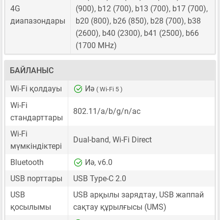
4G
(900), b12 (700), b13 (700), b17 (700),
диапазондары
b20 (800), b26 (850), b28 (700), b38
(2600), b40 (2300), b41 (2500), b66
(1700 MHz)
БАЙЛАНЫС
Wi-Fi қолдауы
Иә
( Wi-Fi 5 )
Wi-Fi
802.11/a/b/g/n/ac
стандарттары
Wi-Fi
Dual-band, Wi-Fi Direct
мүмкіндіктері
Bluetooth
Иә, v6.0
USB порттары
USB Type-C 2.0
USB
USB арқылы зарядтау, USB жаппай
қосылымы
сақтау құрылғысы (UMS)