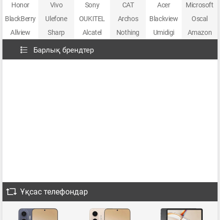
Honor
Vivo
Sony
CAT
Acer
Microsoft
BlackBerry
Ulefone
OUKITEL
Archos
Blackview
Oscal
Allview
Sharp
Alcatel
Nothing
Umidigi
Amazon
Барлық брендтер
Ұқсас телефондар