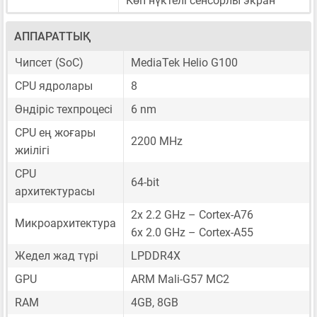
Көп нүктелі сенсорлы экран
АППАРАТТЫҚ
Чипсет (SoC)
MediaTek Helio G100
CPU ядролары
8
Өндіріс техпроцесі
6 nm
CPU ең жоғары
2200 MHz
жиілігі
CPU
64-bit
архитектурасы
2x 2.2 GHz – Cortex-A76
Микроархитектура
6x 2.0 GHz – Cortex-A55
Жедел жад түрі
LPDDR4X
GPU
ARM Mali-G57 MC2
RAM
4GB, 8GB