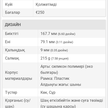
Күйі
Қолжетімді
Бағалар
€250
ДИЗАЙН
Биіктігі
167.7 мм
(6.60 дюйм)
Ені
79.1 мм
(3.11 дюйм)
Қалыңдық
9 мм
(0.35 дюйм)
Салмақ
215 g
(7.58 унция)
Арты: силикон полимері (эко
Корпус
былғары)
материалдары
Рамка: Пластик
Алдыңғы жағы: шыны
Түстер
Көк, Сұр
Қорғаныс (су/
Шаң өткізбейтін және суға төзімді
шаң)
(су шашына қарсы)