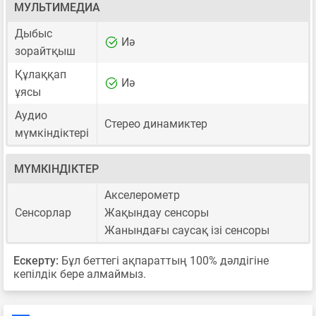
МУЛЬТИМЕДИА
Дыбыс
Иә
зорайтқыш
Құлаққап
Иә
ұясы
Аудио
Стерео динамиктер
мүмкіндіктері
МҮМКІНДІКТЕР
Акселерометр
Сенсорлар
Жақындау сенсоры
Жанындағы саусақ ізі сенсоры
Ескерту:
Бұл беттегі ақпараттың 100% дәлдігіне
кепілдік бере алмаймыз.