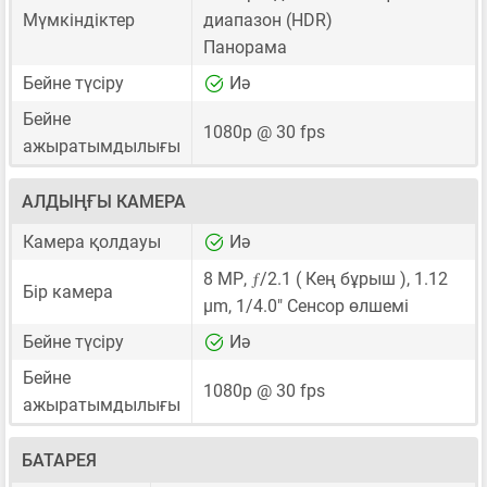
Мүмкіндіктер
диапазон (HDR)
Панорама
Бейне түсіру
Иә
Бейне
1080p @ 30 fps
ажыратымдылығы
АЛДЫҢҒЫ КАМЕРА
Камера қолдауы
Иә
ƒ
8 MP
,
/2.1 ( Кең бұрыш ),
1.12
Бір камера
μm
,
1/4.0"
Сенсор өлшемі
Бейне түсіру
Иә
Бейне
1080p @ 30 fps
ажыратымдылығы
БАТАРЕЯ