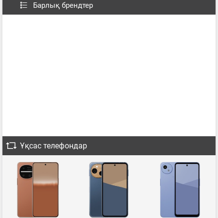
Барлық брендтер
Ұқсас телефондар