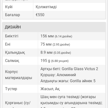
Күйі
Қолжетімді
Бағалар
€550
ДИЗАЙН
Биіктігі
156 мм
(6.14 дюйм)
Ені
75 мм
(2.95 дюйм)
Қалыңдық
8.9 мм
(0.35 дюйм)
Салмақ
195 g
(6.88 унция)
Артқы беті: Gorilla Glass Victus 2
Корпус
Қоршау: Алюминий
материалдары
Алдыңғы жағы: Gorilla әйнек 5
Түстер
Жасыл, Ақ
Шаң мен суға төзімді (жоғары
Қорғаныс (су/
қысымды су ағындарына төзімді;