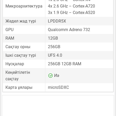
Микроархитектура
4x 2.6 GHz – Cortex-A720
3x 1.9 GHz – Cortex-A520
Жедел жад түрі
LPDDR5X
GPU
Qualcomm Adreno 732
RAM
12GB
Сақтау орны
256GB
Ішкі сақтау түрі
UFS 4.0
Нұсқалар
256GB 12GB RAM
Кеңейтілетін
Иә
сақтау
Карта ұялары
microSDXC