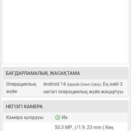
БАҒДАРЛАМАЛЫҚ ЖАСАҚТАМА
Операциялық
Android 14
, Ең көбі 3
(Upside Down Cake)
жүйе
негізгі операциялық жүйе жаңартуы
НЕГІЗГІ КАМЕРА
Камера қолдауы
Иә
ƒ
50.3 MP
,
/1.9,
23 mm
( Кең