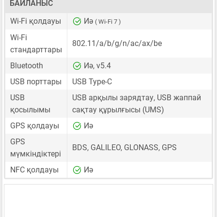
БАЙЛАНЫС
Wi-Fi қолдауы
Иә
( Wi-Fi 7 )
Wi-Fi
802.11/a/b/g/n/ac/ax/be
стандарттары
Bluetooth
Иә, v5.4
USB порттары
USB Type-C
USB
USB арқылы зарядтау, USB жаппай
қосылымы
сақтау құрылғысы (UMS)
GPS қолдауы
Иә
GPS
BDS, GALILEO, GLONASS, GPS
мүмкіндіктері
NFC қолдауы
Иә