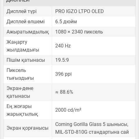
Дисплей түрі
PRO IGZO LTPO OLED
Дисплей өлшемі
6.5 дюйм
Ажыратымдылық
1080 × 2340 пиксель
Жаңарту
240 Hz
жылдамдығы
Пішім қатынасы
19.5:9
Пиксель
396 ppi
тығыздығы
Экран-дене
≈ 88.6%
қатынасы
Ең жоғары
2000 cd/m²
жарықтылық
Corning Gorilla Glass 5 шынысы,
Экран қорғанысы
MIL-STD-810G стандартына сай