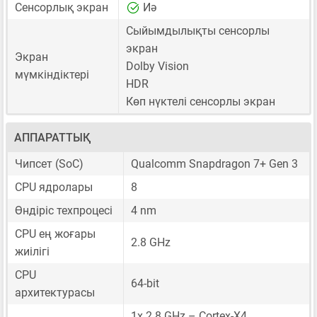
Сенсорлық экран
Иә
Сыйымдылықты сенсорлы
экран
Экран
Dolby Vision
мүмкіндіктері
HDR
Көп нүктелі сенсорлы экран
АППАРАТТЫҚ
Чипсет (SoC)
Qualcomm Snapdragon 7+ Gen 3
CPU ядролары
8
Өндіріс техпроцесі
4 nm
CPU ең жоғары
2.8 GHz
жиілігі
CPU
64-bit
архитектурасы
1x 2.8 GHz – Cortex-X4