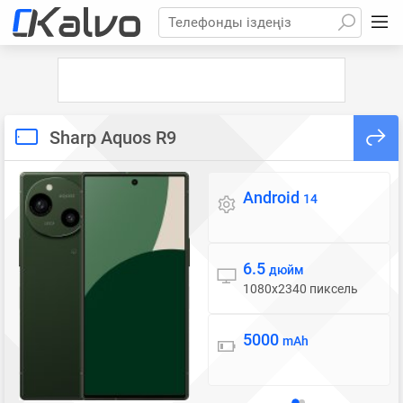
Телефонды іздеңіз
Sharp Aquos R9
Android
Операциялық жүйе
14
6.5
Дисплей
дюйм
1080x2340 пиксель
5000
Батарея
mAh