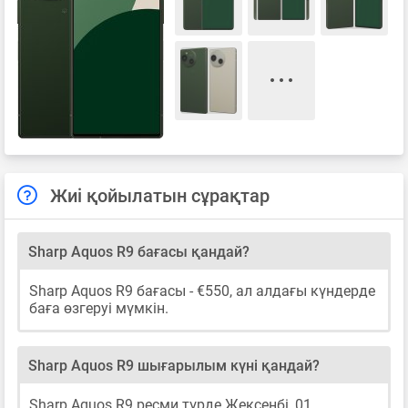
Жиі қойылатын сұрақтар
Sharp Aquos R9 бағасы қандай?
Sharp Aquos R9 бағасы - €550, ал алдағы күндерде
баға өзгеруі мүмкін.
Sharp Aquos R9 шығарылым күні қандай?
Sharp Aquos R9 ресми түрде Жексенбі, 01