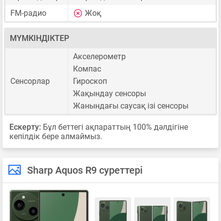
FM-радио
Жоқ
МҮМКІНДІКТЕР
Акселерометр
Компас
Сенсорлар
Гироскоп
Жақындау сенсоры
Жанындағы саусақ ізі сенсоры
Ескерту:
Бұл беттегі ақпараттың 100% дәлдігіне
кепілдік бере алмаймыз.
Sharp Aquos R9 суреттері