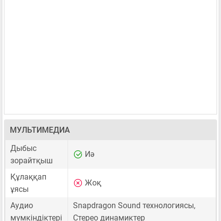
МУЛЬТИМЕДИА
Дыбыс
Иә
зорайтқыш
Құлаққап
Жоқ
ұясы
Аудио
Snapdragon Sound технологиясы,
мүмкіндіктері
Стерео динамиктер