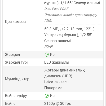
бұрыш ),
1/1.55"
Сенсор өлшемі
Dual-Pixel PDAF
Оптикалық кескін тұрақтандыру
(OIS)
Қос камера
ƒ
50.3 MP
,
/2.2,
13 mm
, 122° (
Ультракең бұрыш ),
1/2.55"
Сенсор өлшемі
PDAF
Жарқыл
Иә
Жарқыл түрі
LED жарқылы
Жоғары динамикалық
диапазон (HDR)
Мүмкіндіктер
Leica линзасы
Панорама
Бейне түсіру
Иә
Бейне
2160p @ 30 fps