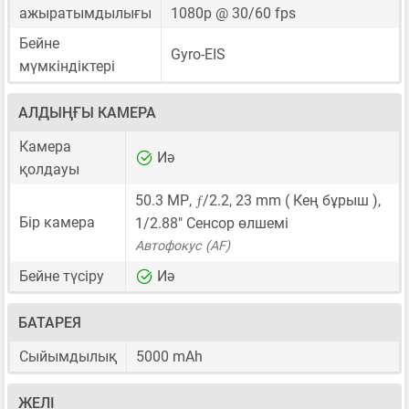
ажыратымдылығы
1080p @ 30/60 fps
Бейне
Gyro-EIS
мүмкіндіктері
АЛДЫҢҒЫ КАМЕРА
Камера
Иә
қолдауы
ƒ
50.3 MP
,
/2.2,
23 mm
( Кең бұрыш ),
Бір камера
1/2.88"
Сенсор өлшемі
Автофокус (AF)
Бейне түсіру
Иә
БАТАРЕЯ
Сыйымдылық
5000 mAh
ЖЕЛІ