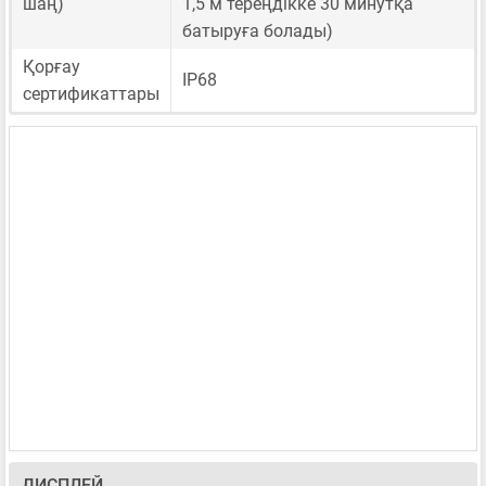
шаң)
1,5 м тереңдікке 30 минутқа
батыруға болады)
Қорғау
IP68
сертификаттары
ДИСПЛЕЙ