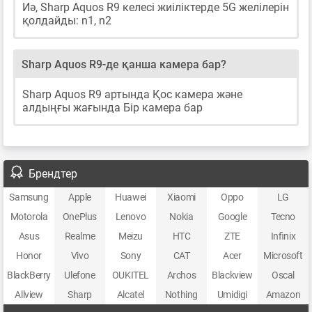
Иә, Sharp Aquos R9 келесі жиіліктерде 5G желілерін
қолдайды: n1, n2
Sharp Aquos R9-де қанша камера бар?
Sharp Aquos R9 артында Қос камера және
алдыңғы жағында Бір камера бар
Брендтер
Samsung
Apple
Huawei
Xiaomi
Oppo
LG
Motorola
OnePlus
Lenovo
Nokia
Google
Tecno
Asus
Realme
Meizu
HTC
ZTE
Infinix
Honor
Vivo
Sony
CAT
Acer
Microsoft
BlackBerry
Ulefone
OUKITEL
Archos
Blackview
Oscal
Allview
Sharp
Alcatel
Nothing
Umidigi
Amazon