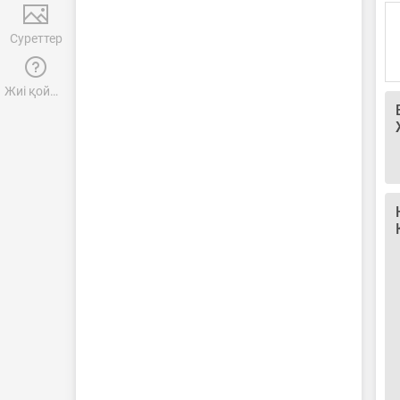
Суреттер
Жиі қойылатын сұрақтар