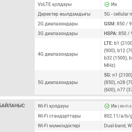
VoLTE қолдауы
Иә
Деректер жылдамдығы
5G - cellular
2G диапазондары
GSM:
850 / 9
3G диапазондары
HSPA:
850 / 
LTE:
b1 (2100)
(900), b12 (7
4G диапазондары
b32 (1500), b
MHz)
5G:
n1 (2100),
5G диапазондары
(850), n28 (7
(600), n77 (
БАЙЛАНЫС
Wi-Fi қолдауы
Иә
( Wi-Fi 6
Wi-Fi стандарттары
802.11/a/b/
Wi-Fi мүмкіндіктері
Dual-band, Wi