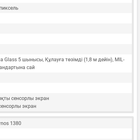
 пиксель
lla Glass 5 шынысы, Құлауға төзімді (1,8 м дейін), MIL-
андартына сай
ты сенсорлы экран
 сенсорлы экран
nos 1380