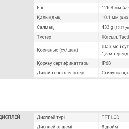
Ені
126.8 мм
(4.
Қалыңдық
10.1 мм
(0.4
Салмақ
433 g
(15.27 у
Түстер
Жасыл, Tacti
Шаң мен суғ
Қорғаныс (су/шаң)
1,5 м терең
Қорғау сертификаттары
IP68
Дизайн ерекшеліктері
Стилусқа қо
ДИСПЛЕЙ
Дисплей түрі
TFT LCD
Дисплей өлшемі
8 дюйм