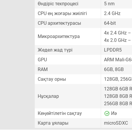
Өндіріс техпроцесі
5 nm
CPU ең жоғары жиілігі
2.4 GHz
CPU архитектурасы
64-bit
4x 2.4 GHz –
Микроархитектура
4x 2.0 GHz –
Жедел жад түрі
LPDDR5
GPU
ARM Mali-G
RAM
6GB, 8GB
Сақтау орны
128GB, 256G
128GB 6GB 
Нұсқалар
128GB 8GB 
256GB 8GB 
Кеңейтілетін сақтау
Иә
Карта ұялары
microSDXC