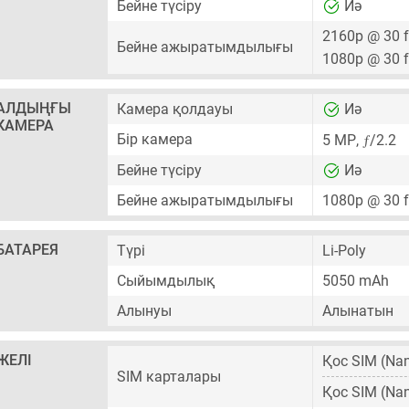
Бейне түсіру
Иә
2160p @ 30 
Бейне ажыратымдылығы
1080p @ 30 
АЛДЫҢҒЫ
Камера қолдауы
Иә
КАМЕРА
ƒ
Бір камера
5 MP
,
/2.2
Бейне түсіру
Иә
Бейне ажыратымдылығы
1080p @ 30 
БАТАРЕЯ
Түрі
Li-Poly
Сыйымдылық
5050 mAh
Алынуы
Алынатын
ЖЕЛІ
Қос SIM
(Nan
SIM карталары
Қос SIM
(Nan