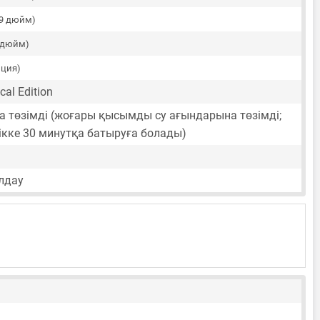
99 дюйм)
0 дюйм)
нция)
cal Edition
а төзімді (жоғары қысымды су ағындарына төзімді;
дікке 30 минутқа батыруға болады)
лдау