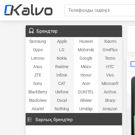
Телефонды іздеңіз
Брендтер
Samsung
Apple
Huawei
Xiaomi
Oppo
LG
Motorola
OnePlus
Lenovo
Nokia
Google
Tecno
Asus
Realme
Meizu
HTC
ZTE
Infinix
Honor
Vivo
Sony
CAT
Acer
Microsoft
BlackBerry
Ulefone
OUKITEL
Archos
Blackview
Oscal
Allview
Sharp
Alcatel
Nothing
Umidigi
Amazon
Барлық брендтер