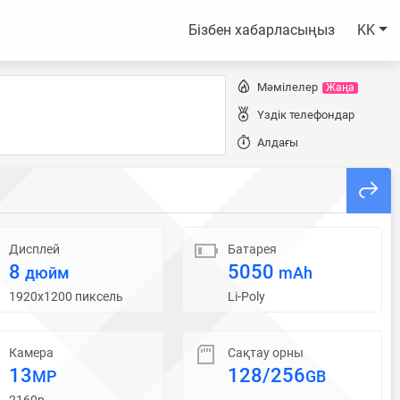
Бізбен хабарласыңыз
KK
Мәмілелер
Жаңа
Үздік телефондар
Алдағы
Дисплей
Батарея
8
5050
дюйм
mAh
1920x1200 пиксель
Li-Poly
Камера
Сақтау орны
13
128/256
MP
GB
2160p