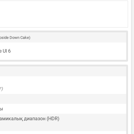
pside Down Cake)
 UI 6
F)
лы
амикалық диапазон (HDR)