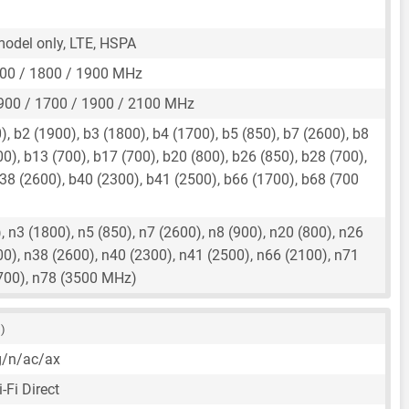
 model only, LTE, HSPA
00 / 1800 / 1900 MHz
900 / 1700 / 1900 / 2100 MHz
, b2 (1900), b3 (1800), b4 (1700), b5 (850), b7 (2600), b8
00), b13 (700), b17 (700), b20 (800), b26 (850), b28 (700),
38 (2600), b40 (2300), b41 (2500), b66 (1700), b68 (700
 n3 (1800), n5 (850), n7 (2600), n8 (900), n20 (800), n26
00), n38 (2600), n40 (2300), n41 (2500), n66 (2100), n71
3700), n78 (3500 MHz)
 )
g/n/ac/ax
-Fi Direct