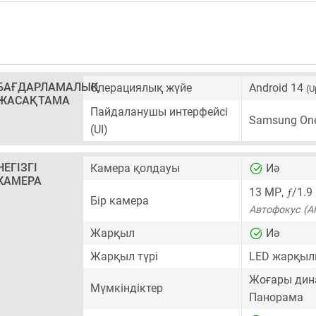
БАҒДАРЛАМАЛЫҚ
Операциялық жүйе
Android 14
(U
ЖАСАҚТАМА
Пайдаланушы интерфейсі
Samsung One
(UI)
НЕГІЗГІ
Камера қолдауы
Иә
КАМЕРА
ƒ
13 MP
,
/1.9
Бір камера
Автофокус (A
Жарқыл
Иә
Жарқыл түрі
LED жарқы
Жоғары дин
Мүмкіндіктер
Панорама