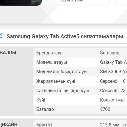
Samsung Galaxy Tab Active5 сипаттамалары
ЖАЛПЫ
Бренд атауы
Samsung
Модель атауы
Galaxy Tab A
Модельдің басқа атауы
SM-X306B
(Х
Жарияланған күні
Сәрсенбі, 10
Сатылымға шыққан күні
Сейсенбі, 23
Күйі
Қолжетімді
Бағалар
€700
ДИЗАЙН
Биіктігі
213.8 мм
(8.