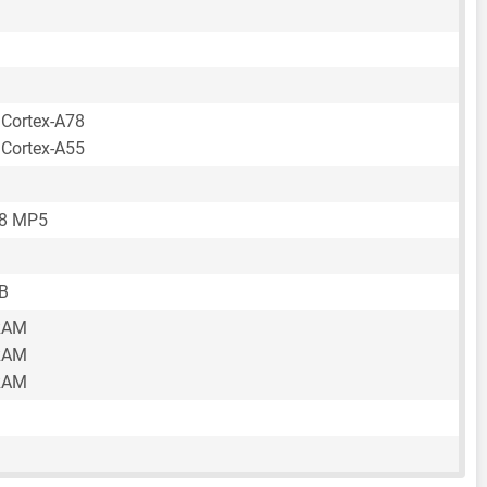
 Cortex-A78
 Cortex-A55
68 MP5
B
RAM
RAM
RAM