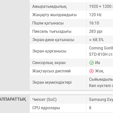
Ажыратымдылық
1920 × 1200
Жаңарту жылдамдығы
120 Hz
Пішім қатынасы
16:10
Пиксель тығыздығы
283 ppi
Экран-дене қатынасы
≈ 68.5%
Corning Gori
Экран қорғанысы
STD-810H ст
Сенсорлық экран
Иә
Жақтаусыз дисплей
Жоқ
Сыйымдылық
Экран мүмкіндіктері
Көп нүктелі
АППАРАТТЫҚ
Чипсет (SoC)
Samsung Exy
CPU ядролары
8