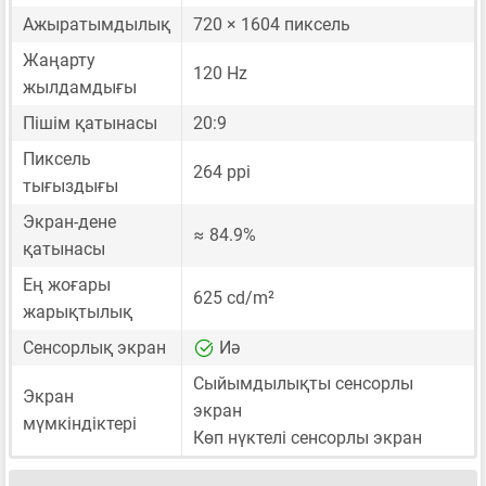
Ажыратымдылық
720 × 1604 пиксель
Жаңарту
120 Hz
жылдамдығы
Пішім қатынасы
20:9
Пиксель
264 ppi
тығыздығы
Экран-дене
≈ 84.9%
қатынасы
Ең жоғары
625 cd/m²
жарықтылық
Сенсорлық экран
Иә
Сыйымдылықты сенсорлы
Экран
экран
мүмкіндіктері
Көп нүктелі сенсорлы экран