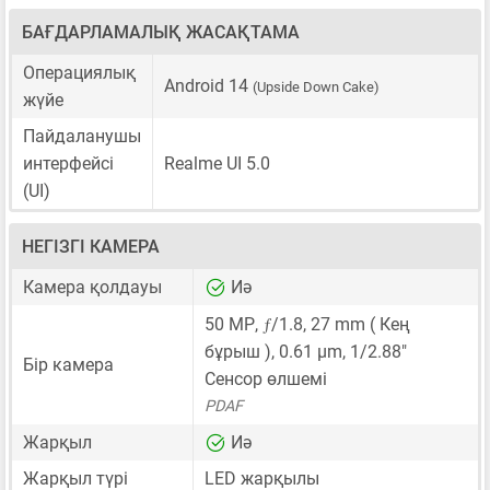
БАҒДАРЛАМАЛЫҚ ЖАСАҚТАМА
Операциялық
Android 14
(Upside Down Cake)
жүйе
Пайдаланушы
интерфейсі
Realme UI 5.0
(UI)
НЕГІЗГІ КАМЕРА
Камера қолдауы
Иә
ƒ
50 MP
,
/1.8,
27 mm
( Кең
бұрыш ),
0.61 μm
,
1/2.88"
Бір камера
Сенсор өлшемі
PDAF
Жарқыл
Иә
Жарқыл түрі
LED жарқылы