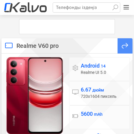
Телефонды іздеңіз
Realme V60 pro
Android
Операциялық жүйе
14
Realme UI 5.0
6.67
Дисплей
дюйм
720x1604 пиксель
5600
Батарея
mAh