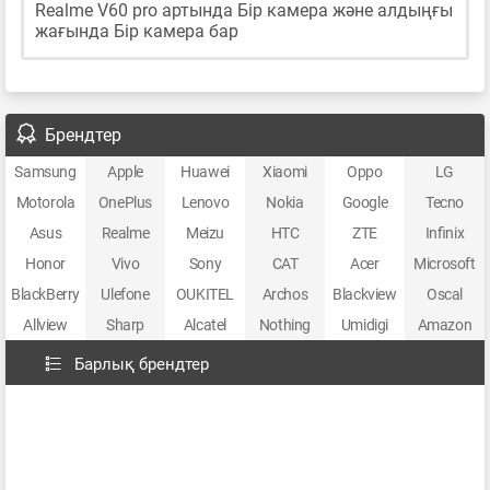
Realme V60 pro артында Бір камера және алдыңғы
жағында Бір камера бар
Брендтер
Samsung
Apple
Huawei
Xiaomi
Oppo
LG
Motorola
OnePlus
Lenovo
Nokia
Google
Tecno
Asus
Realme
Meizu
HTC
ZTE
Infinix
Honor
Vivo
Sony
CAT
Acer
Microsoft
BlackBerry
Ulefone
OUKITEL
Archos
Blackview
Oscal
Allview
Sharp
Alcatel
Nothing
Umidigi
Amazon
Барлық брендтер