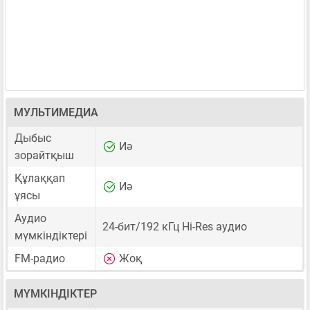
МУЛЬТИМЕДИА
Дыбыс
Иә
зорайтқыш
Құлаққап
Иә
ұясы
Аудио
24-бит/192 кГц Hi-Res аудио
мүмкіндіктері
FM-радио
Жоқ
МҮМКІНДІКТЕР