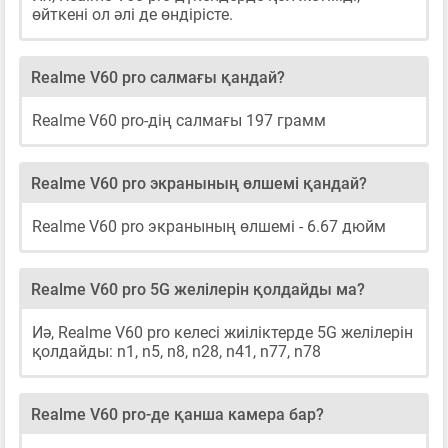
өйткені ол әлі де өндірісте.
Realme V60 pro салмағы қандай?
Realme V60 pro-дің салмағы 197 грамм
Realme V60 pro экранының өлшемі қандай?
Realme V60 pro экранының өлшемі - 6.67 дюйм
Realme V60 pro 5G желілерін қолдайды ма?
Иә, Realme V60 pro келесі жиіліктерде 5G желілерін
қолдайды: n1, n5, n8, n28, n41, n77, n78
Realme V60 pro-де қанша камера бар?