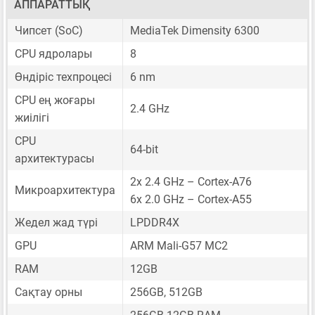
АППАРАТТЫҚ
Чипсет (SoC)
MediaTek Dimensity 6300
CPU ядролары
8
Өндіріс техпроцесі
6 nm
CPU ең жоғары
2.4 GHz
жиілігі
CPU
64-bit
архитектурасы
2x 2.4 GHz – Cortex-A76
Микроархитектура
6x 2.0 GHz – Cortex-A55
Жедел жад түрі
LPDDR4X
GPU
ARM Mali-G57 MC2
RAM
12GB
Сақтау орны
256GB, 512GB