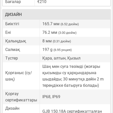
Бағалар
€210
ДИЗАЙН
Биіктігі
165.7 мм
(6.52 дюйм)
Ені
76.2 мм
(3.00 дюйм)
Қалыңдық
8 мм
(0.31 дюйм)
Салмақ
197 g
(6.95 унция)
Түстер
Қара, алтын, Қызыл
Шаң мен суға төзімді (жоғары
Қорғаныс (су/
қысымды су қарқындарына
шаң)
шыдайды; 30 минутқа дейін 2 m
тереңдікке батыруға болады)
Қорғау
IP68, IP69
сертификаттары
Дизайн
GJB 150.18A сертификатталған