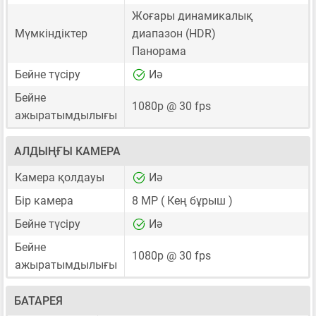
Жоғары динамикалық
Мүмкіндіктер
диапазон (HDR)
Панорама
Бейне түсіру
Иә
Бейне
1080p @ 30 fps
ажыратымдылығы
АЛДЫҢҒЫ КАМЕРА
Камера қолдауы
Иә
Бір камера
8 MP
( Кең бұрыш )
Бейне түсіру
Иә
Бейне
1080p @ 30 fps
ажыратымдылығы
БАТАРЕЯ