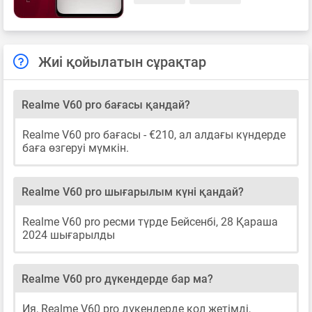
Жиі қойылатын сұрақтар
Realme V60 pro бағасы қандай?
Realme V60 pro бағасы - €210, ал алдағы күндерде
баға өзгеруі мүмкін.
Realme V60 pro шығарылым күні қандай?
Realme V60 pro ресми түрде Бейсенбі, 28 Қараша
2024 шығарылды
Realme V60 pro дүкендерде бар ма?
Ия, Realme V60 pro дүкендерде қол жетімді,