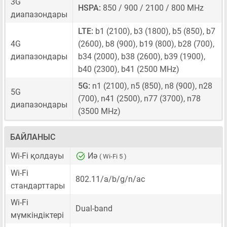
3G
HSPA:
850 / 900 / 2100 / 800 MHz
диапазондары
LTE:
b1 (2100), b3 (1800), b5 (850), b7
4G
(2600), b8 (900), b19 (800), b28 (700),
диапазондары
b34 (2000), b38 (2600), b39 (1900),
b40 (2300), b41 (2500 MHz)
5G:
n1 (2100), n5 (850), n8 (900), n28
5G
(700), n41 (2500), n77 (3700), n78
диапазондары
(3500 MHz)
БАЙЛАНЫС
Wi-Fi қолдауы
Иә
( Wi-Fi 5 )
Wi-Fi
802.11/a/b/g/n/ac
стандарттары
Wi-Fi
Dual-band
мүмкіндіктері