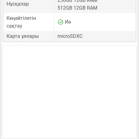
256GB 12GB RAM
Нұсқалар
512GB 12GB RAM
Кеңейтілетін
Иә
сақтау
Карта ұялары
microSDXC