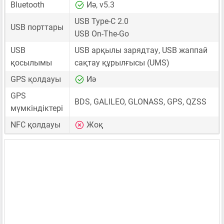
Bluetooth
Иә, v5.3
USB Type-C 2.0
USB порттары
USB On-The-Go
USB
USB арқылы зарядтау, USB жаппай
қосылымы
сақтау құрылғысы (UMS)
GPS қолдауы
Иә
GPS
BDS, GALILEO, GLONASS, GPS, QZSS
мүмкіндіктері
NFC қолдауы
Жоқ