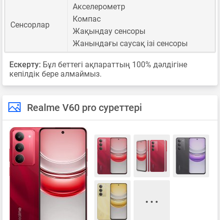
Акселерометр
Компас
Сенсорлар
Жақындау сенсоры
Жанындағы саусақ ізі сенсоры
Ескерту:
Бұл беттегі ақпараттың 100% дәлдігіне
кепілдік бере алмаймыз.
Realme V60 pro суреттері