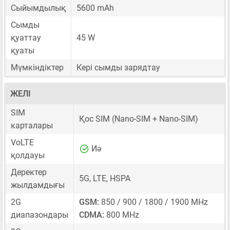
Сыйымдылық
5600 mAh
Сымды
қуаттау
45 W
қуаты
Мүмкіндіктер
Кері сымды зарядтау
ЖЕЛІ
SIM
Қос SIM
(Nano-SIM + Nano-SIM)
карталары
VoLTE
Иә
қолдауы
Деректер
5G, LTE, HSPA
жылдамдығы
2G
GSM:
850 / 900 / 1800 / 1900 MHz
диапазондары
CDMA:
800 MHz