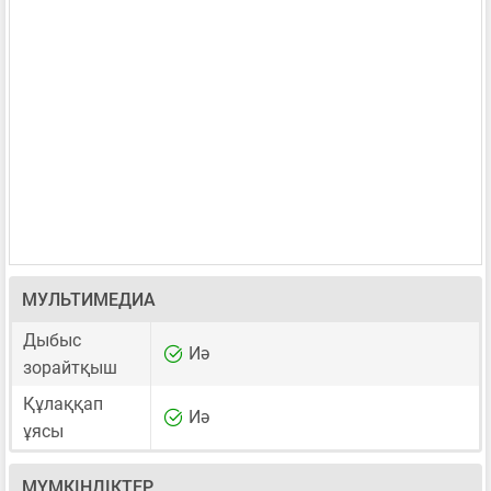
МУЛЬТИМЕДИА
Дыбыс
Иә
зорайтқыш
Құлаққап
Иә
ұясы
МҮМКІНДІКТЕР