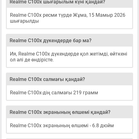
Realme C100x шығарылым күні қандай?
Realme C100x ресми түрде Жұма, 15 Мамыр 2026
шығарылды
Realme C100x дүкендерде бар ма?
Ия, Realme C100x дүкендерде қол жетімді, өйткені
ол әлі де өндірісте.
Realme C100x салмағы қандай?
Realme C100x-дің салмағы 219 грамм
Realme C100x экранының өлшемі қандай?
Realme C100x экранының өлшемі - 6.8 дюйм