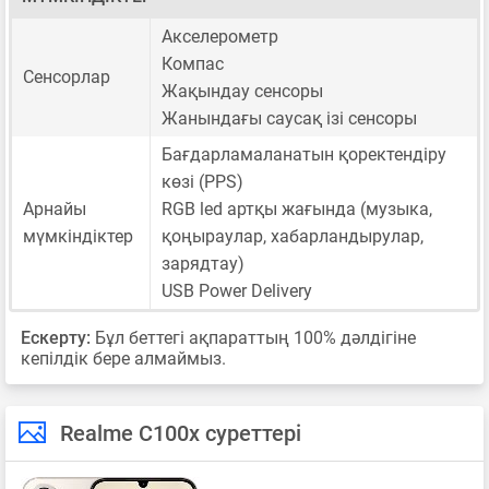
Акселерометр
Компас
Сенсорлар
Жақындау сенсоры
Жанындағы саусақ ізі сенсоры
Бағдарламаланатын қоректендіру
көзі (PPS)
Арнайы
RGB led артқы жағында (музыка,
мүмкіндіктер
қоңыраулар, хабарландырулар,
зарядтау)
USB Power Delivery
Ескерту:
Бұл беттегі ақпараттың 100% дәлдігіне
кепілдік бере алмаймыз.
Realme C100x суреттері