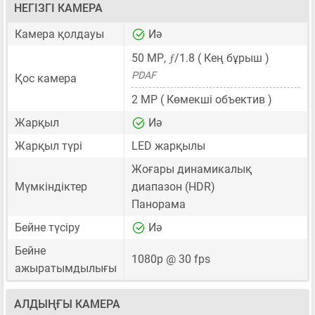
НЕГІЗГІ КАМЕРА
Камера қолдауы
Иә
ƒ
50 MP
,
/1.8 ( Кең бұрыш )
PDAF
Қос камера
2 MP
( Көмекші объектив )
Жарқыл
Иә
Жарқыл түрі
LED жарқылы
Жоғары динамикалық
Мүмкіндіктер
диапазон (HDR)
Панорама
Бейне түсіру
Иә
Бейне
1080p @ 30 fps
ажыратымдылығы
АЛДЫҢҒЫ КАМЕРА