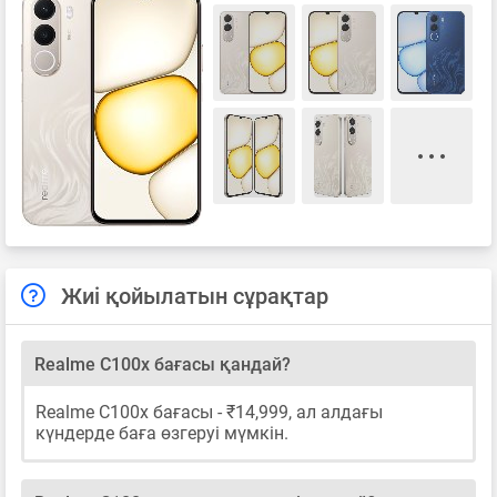
Жиі қойылатын сұрақтар
Realme C100x бағасы қандай?
Realme C100x бағасы - ₹14,999, ал алдағы
күндерде баға өзгеруі мүмкін.