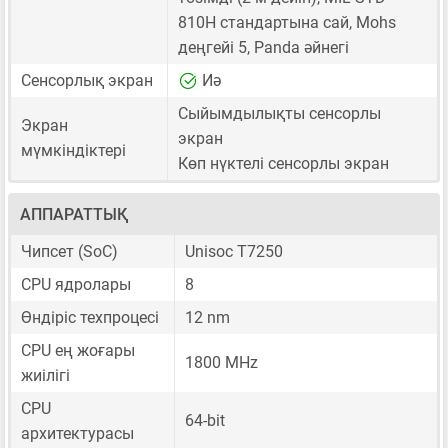
810H стандартына сай, Mohs
деңгейі 5, Panda әйнегі
Сенсорлық экран
Иә
Сыйымдылықты сенсорлы
Экран
экран
мүмкіндіктері
Көп нүктелі сенсорлы экран
АППАРАТТЫҚ
Чипсет (SoC)
Unisoc T7250
CPU ядролары
8
Өндіріс техпроцесі
12 nm
CPU ең жоғары
1800 MHz
жиілігі
CPU
64-bit
архитектурасы