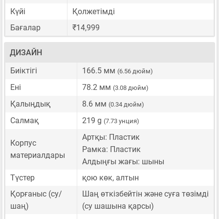
Күйі
Қолжетімді
Бағалар
₹14,999
ДИЗАЙН
Биіктігі
166.5 мм
(6.56 дюйм)
Ені
78.2 мм
(3.08 дюйм)
Қалыңдық
8.6 мм
(0.34 дюйм)
Салмақ
219 g
(7.73 унция)
Артқы: Пластик
Корпус
Рамка: Пластик
материалдары
Алдыңғы жағы: шыны
Түстер
қою көк, алтын
Қорғаныс (су/
Шаң өткізбейтін және суға төзімді
шаң)
(су шашына қарсы)