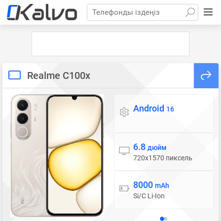
Телефонды іздеңіз
Realme C100x
Android
Операциялық жүйе
16
6.8
Дисплей
дюйм
720x1570 пиксель
8000
Батарея
mAh
Si/C Li-Ion