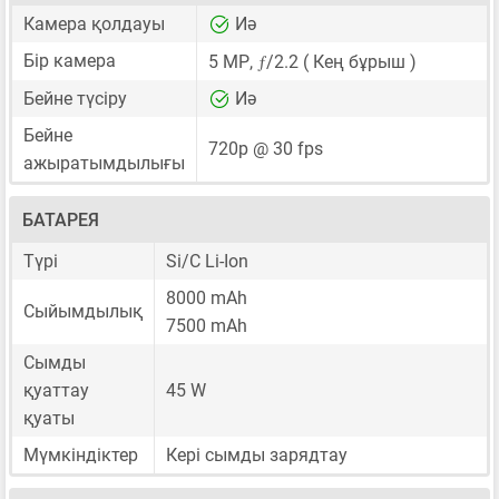
Камера қолдауы
Иә
ƒ
Бір камера
5 MP
,
/2.2 ( Кең бұрыш )
Бейне түсіру
Иә
Бейне
720p @ 30 fps
ажыратымдылығы
БАТАРЕЯ
Түрі
Si/C Li-Ion
8000 mAh
Сыйымдылық
7500 mAh
Сымды
қуаттау
45 W
қуаты
Мүмкіндіктер
Кері сымды зарядтау