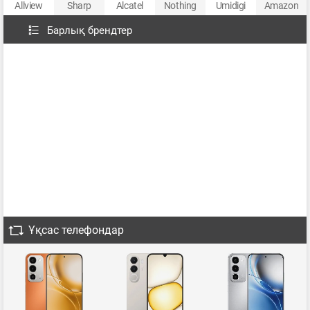
Allview
Sharp
Alcatel
Nothing
Umidigi
Amazon
Барлық брендтер
Ұқсас телефондар