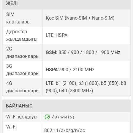
ЖЕЛІ
SIM
Қос SIM
(Nano-SIM + Nano-SIM)
карталары
Деректер
LTE, HSPA
жылдамдығы
2G
GSM:
850 / 900 / 1800 / 1900 MHz
диапазондары
3G
HSPA:
900 / 2100 MHz
диапазондары
4G
LTE:
b1 (2100), b3 (1800), b5 (850), b8
диапазондары
(900), b40 (2300 MHz)
БАЙЛАНЫС
Wi-Fi қолдауы
Иә
( Wi-Fi 5 )
Wi-Fi
802.11/a/b/g/n/ac