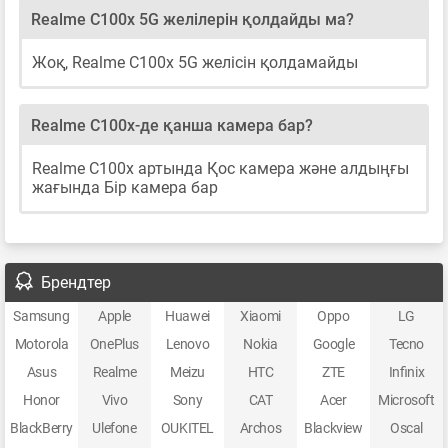
Realme C100x 5G желілерін қолдайды ма?
Жоқ, Realme C100x 5G желісін қолдамайды
Realme C100x-де қанша камера бар?
Realme C100x артында Қос камера және алдыңғы
жағында Бір камера бар
Брендтер
Samsung
Apple
Huawei
Xiaomi
Oppo
LG
Motorola
OnePlus
Lenovo
Nokia
Google
Tecno
Asus
Realme
Meizu
HTC
ZTE
Infinix
Honor
Vivo
Sony
CAT
Acer
Microsoft
BlackBerry
Ulefone
OUKITEL
Archos
Blackview
Oscal