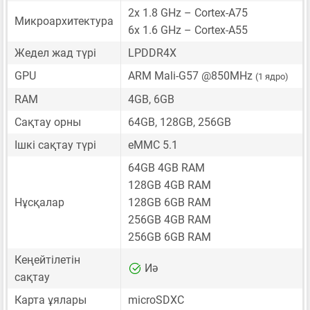
2x 1.8 GHz – Cortex-A75
Микроархитектура
6x 1.6 GHz – Cortex-A55
Жедел жад түрі
LPDDR4X
GPU
ARM Mali-G57 @850MHz
(1 ядро)
RAM
4GB, 6GB
Сақтау орны
64GB, 128GB, 256GB
Ішкі сақтау түрі
eMMC 5.1
64GB 4GB RAM
128GB 4GB RAM
Нұсқалар
128GB 6GB RAM
256GB 4GB RAM
256GB 6GB RAM
Кеңейтілетін
Иә
сақтау
Карта ұялары
microSDXC