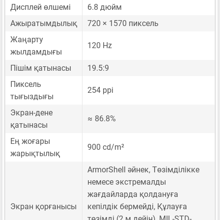
Дисплей өлшемі
6.8 дюйм
Ажыратымдылық
720 × 1570 пиксель
Жаңарту
120 Hz
жылдамдығы
Пішім қатынасы
19.5:9
Пиксель
254 ppi
тығыздығы
Экран-дене
≈ 86.8%
қатынасы
Ең жоғары
900 cd/m²
жарықтылық
ArmorShell әйнек, Төзімділікке
немесе экстремалды
жағдайларда қолдануға
Экран қорғанысы
кепілдік бермейді, Құлауға
төзімді (2 м дейін), MIL-STD-