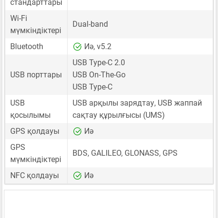
стандарттары
Wi-Fi
Dual-band
мүмкіндіктері
Bluetooth
Иә, v5.2
USB Type-C 2.0
USB порттары
USB On-The-Go
USB Type-C
USB
USB арқылы зарядтау, USB жаппай
қосылымы
сақтау құрылғысы (UMS)
GPS қолдауы
Иә
GPS
BDS, GALILEO, GLONASS, GPS
мүмкіндіктері
NFC қолдауы
Иә