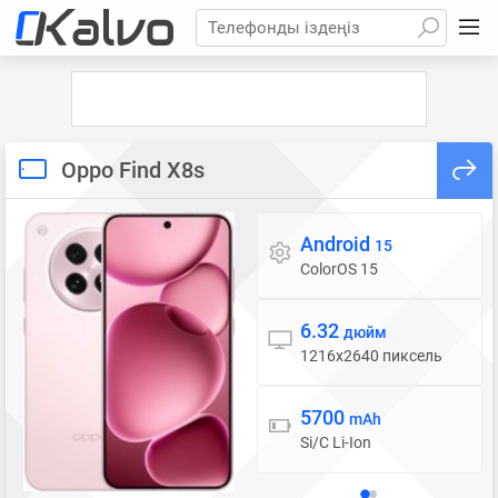
Телефонды іздеңіз
Oppo Find X8s
Android
Операциялық жүйе
15
ColorOS 15
6.32
Дисплей
дюйм
1216x2640 пиксель
5700
Батарея
mAh
Si/C Li-Ion