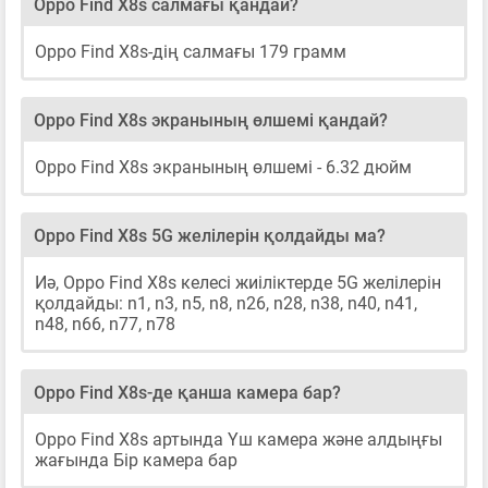
Oppo Find X8s салмағы қандай?
Oppo Find X8s-дің салмағы 179 грамм
Oppo Find X8s экранының өлшемі қандай?
Oppo Find X8s экранының өлшемі - 6.32 дюйм
Oppo Find X8s 5G желілерін қолдайды ма?
Иә, Oppo Find X8s келесі жиіліктерде 5G желілерін
қолдайды: n1, n3, n5, n8, n26, n28, n38, n40, n41,
n48, n66, n77, n78
Oppo Find X8s-де қанша камера бар?
Oppo Find X8s артында Үш камера және алдыңғы
жағында Бір камера бар