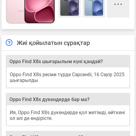
Жиі қойылатын сұрақтар
Oppo Find X8s шығарылым күні қандай?
Oppo Find X8s ресми түрде Сәрсенбі, 16 Сәуір 2025
шығарылды
Oppo Find X8s дүкендерде бар ма?
Ия, Oppo Find X8s дүкендерде қол жетімді, өйткені
ол әлі де өндірісте.