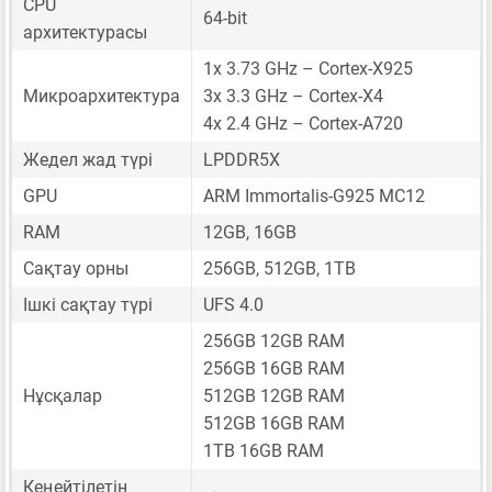
CPU
64-bit
архитектурасы
1x 3.73 GHz – Cortex-X925
Микроархитектура
3x 3.3 GHz – Cortex-X4
4x 2.4 GHz – Cortex-A720
Жедел жад түрі
LPDDR5X
GPU
ARM Immortalis-G925 MC12
RAM
12GB, 16GB
Сақтау орны
256GB, 512GB, 1TB
Ішкі сақтау түрі
UFS 4.0
256GB 12GB RAM
256GB 16GB RAM
Нұсқалар
512GB 12GB RAM
512GB 16GB RAM
1TB 16GB RAM
Кеңейтілетін