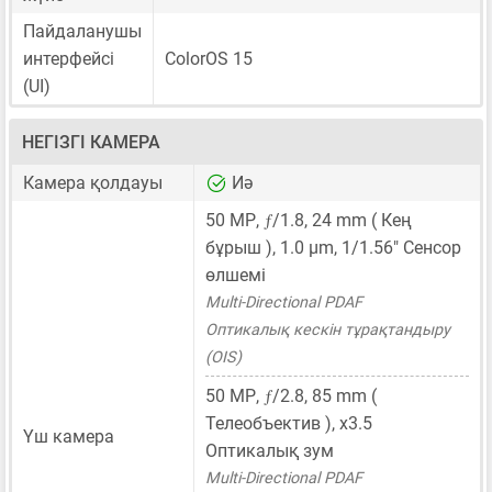
Пайдаланушы
интерфейсі
ColorOS 15
(UI)
НЕГІЗГІ КАМЕРА
Камера қолдауы
Иә
ƒ
50 MP
,
/1.8,
24 mm
( Кең
бұрыш ),
1.0 μm
,
1/1.56"
Сенсор
өлшемі
Multi-Directional PDAF
Оптикалық кескін тұрақтандыру
(OIS)
ƒ
50 MP
,
/2.8,
85 mm
(
Телеобъектив ), x3.5
Үш камера
Оптикалық зум
Multi-Directional PDAF