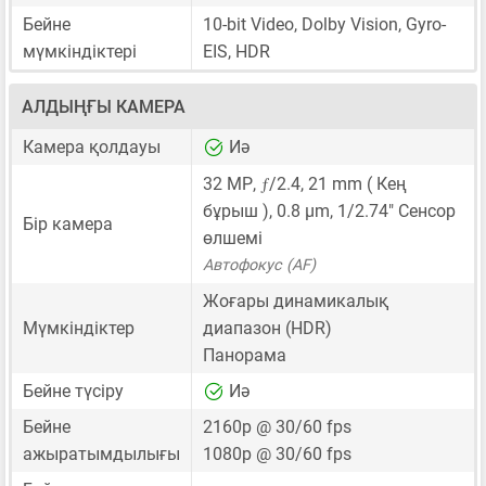
Бейне
10-bit Video, Dolby Vision, Gyro-
мүмкіндіктері
EIS, HDR
АЛДЫҢҒЫ КАМЕРА
Камера қолдауы
Иә
ƒ
32 MP
,
/2.4,
21 mm
( Кең
бұрыш ),
0.8 μm
,
1/2.74"
Сенсор
Бір камера
өлшемі
Автофокус (AF)
Жоғары динамикалық
Мүмкіндіктер
диапазон (HDR)
Панорама
Бейне түсіру
Иә
Бейне
2160p @ 30/60 fps
ажыратымдылығы
1080p @ 30/60 fps