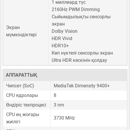
1 миллиард түс
2160Hz PWM Dimming
Сыйымдылықты сенсорлы
экран
Экран
Dolby Vision
мүмкіндіктері
HDR Vivid
HDR10+
Көп нүктелі сенсорлы экран
Ultra HDR кескінін қолдау
АППАРАТТЫҚ
Чипсет (SoC)
MediaTek Dimensity 9400+
CPU ядролары
8
Өндіріс техпроцесі
3 nm
CPU ең жоғары
3730 MHz
жиілігі