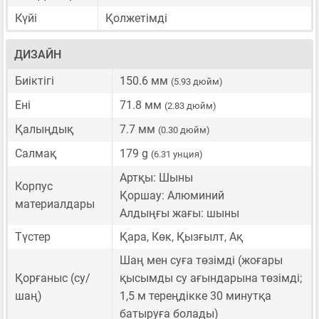
Күйі
Қолжетімді
ДИЗАЙН
Биіктігі
150.6 мм
(5.93 дюйм)
Ені
71.8 мм
(2.83 дюйм)
Қалыңдық
7.7 мм
(0.30 дюйм)
Салмақ
179 g
(6.31 унция)
Артқы: Шыны
Корпус
Қоршау: Алюминий
материалдары
Алдыңғы жағы: шыны
Түстер
Қара, Көк, Қызғылт, Ақ
Шаң мен суға төзімді (жоғары
Қорғаныс (су/
қысымды су ағындарына төзімді;
шаң)
1,5 м тереңдікке 30 минутқа
батыруға болады)