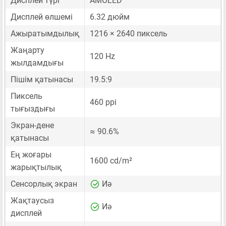
Дисплей түрі
AMOLED
Дисплей өлшемі
6.32 дюйм
Ажыратымдылық
1216 × 2640 пиксель
Жаңарту
120 Hz
жылдамдығы
Пішім қатынасы
19.5:9
Пиксель
460 ppi
тығыздығы
Экран-дене
≈ 90.6%
қатынасы
Ең жоғары
1600 cd/m²
жарықтылық
Сенсорлық экран
Иә
Жақтаусыз
Иә
дисплей