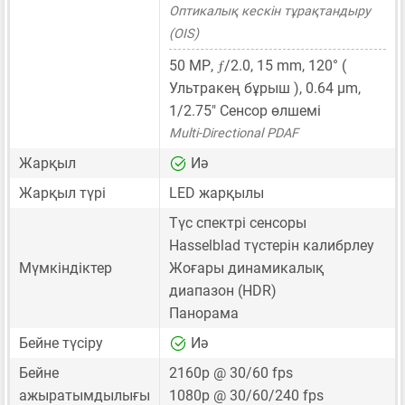
Оптикалық кескін тұрақтандыру
(OIS)
ƒ
50 MP
,
/2.0,
15 mm
, 120° (
Ультракең бұрыш ),
0.64 μm
,
1/2.75"
Сенсор өлшемі
Multi-Directional PDAF
Жарқыл
Иә
Жарқыл түрі
LED жарқылы
Түс спектрі сенсоры
Hasselblad түстерін калибрлеу
Мүмкіндіктер
Жоғары динамикалық
диапазон (HDR)
Панорама
Бейне түсіру
Иә
Бейне
2160p @ 30/60 fps
ажыратымдылығы
1080p @ 30/60/240 fps