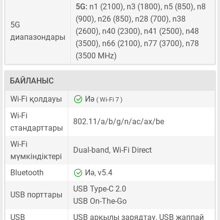
5G:
n1 (2100), n3 (1800), n5 (850), n8
(900), n26 (850), n28 (700), n38
5G
(2600), n40 (2300), n41 (2500), n48
диапазондары
(3500), n66 (2100), n77 (3700), n78
(3500 MHz)
БАЙЛАНЫС
Wi-Fi қолдауы
Иә
( Wi-Fi 7 )
Wi-Fi
802.11/a/b/g/n/ac/ax/be
стандарттары
Wi-Fi
Dual-band, Wi-Fi Direct
мүмкіндіктері
Bluetooth
Иә, v5.4
USB Type-C 2.0
USB порттары
USB On-The-Go
USB
USB арқылы зарядтау, USB жаппай