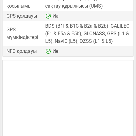
қосылымы
сақтау құрылғысы (UMS)
GPS қолдауы
Иә
BDS (B1I & B1C & B2a & B2b), GALILEO
GPS
(E1 & E5a & E5b), GLONASS, GPS (L1 &
мүмкіндіктері
L5), NavIC (L5), QZSS (L1 & L5)
NFC қолдауы
Иә