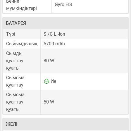
Бейне
Gyro-EIS
мүмкіндіктері
БАТАРЕЯ
Түрі
Si/C Li-Ion
Сыйымдылық
5700 mAh
Сымды
қуаттау
80 W
қуаты
Сымсыз
Иә
қуаттау
Сымсыз
қуаттау
50 W
қуаты
ЖЕЛІ