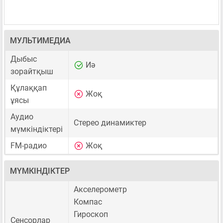
МУЛЬТИМЕДИА
Дыбыс
Иә
зорайтқыш
Құлаққап
Жоқ
ұясы
Аудио
Стерео динамиктер
мүмкіндіктері
FM-радио
Жоқ
МҮМКІНДІКТЕР
Акселерометр
Компас
Гироскоп
Сенсорлар