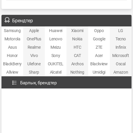
Брендтер
Samsung
Apple
Huawei
Xiaomi
Oppo
LG
Motorola
OnePlus
Lenovo
Nokia
Google
Tecno
Asus
Realme
Meizu
HTC
ZTE
Infinix
Honor
Vivo
Sony
CAT
Acer
Microsoft
BlackBerry
Ulefone
OUKITEL
Archos
Blackview
Oscal
Allview
Sharp
Alcatel
Nothing
Umidigi
Amazon
Барлық брендтер