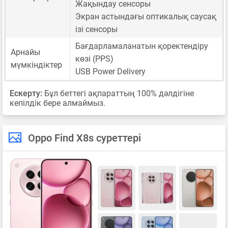
Жақындау сенсоры
Экран астындағы оптикалық саусақ
ізі сенсоры
Бағдарламаланатын қоректендіру
Арнайы
көзі (PPS)
мүмкіндіктер
USB Power Delivery
Ескерту:
Бұл беттегі ақпараттың 100% дәлдігіне
кепілдік бере алмаймыз.
Oppo Find X8s суреттері