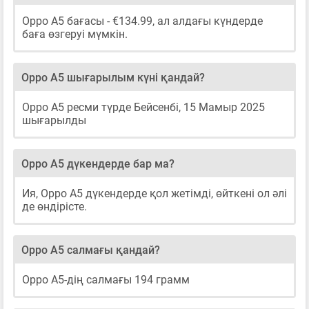
Oppo A5 бағасы - €134.99, ал алдағы күндерде
баға өзгеруі мүмкін.
Oppo A5 шығарылым күні қандай?
Oppo A5 ресми түрде Бейсенбі, 15 Мамыр 2025
шығарылды
Oppo A5 дүкендерде бар ма?
Ия, Oppo A5 дүкендерде қол жетімді, өйткені ол әлі
де өндірісте.
Oppo A5 салмағы қандай?
Oppo A5-дің салмағы 194 грамм