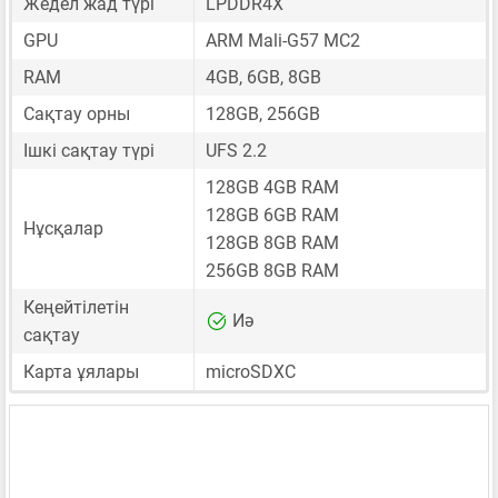
Жедел жад түрі
LPDDR4X
GPU
ARM Mali-G57 MC2
RAM
4GB, 6GB, 8GB
Сақтау орны
128GB, 256GB
Ішкі сақтау түрі
UFS 2.2
128GB 4GB RAM
128GB 6GB RAM
Нұсқалар
128GB 8GB RAM
256GB 8GB RAM
Кеңейтілетін
Иә
сақтау
Карта ұялары
microSDXC