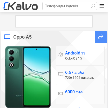
Телефонды іздеңіз
Oppo A5
Android
Операциялық жүйе
15
ColorOS 15
6.67
Дисплей
дюйм
720x1604 пиксель
6000
Батарея
mAh