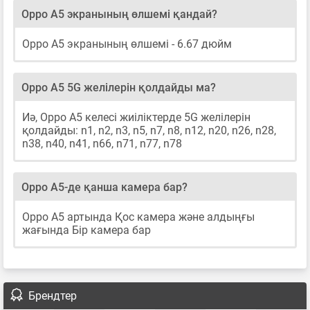
Oppo A5 экранының өлшемі қандай?
Oppo A5 экранының өлшемі - 6.67 дюйм
Oppo A5 5G желілерін қолдайды ма?
Иә, Oppo A5 келесі жиіліктерде 5G желілерін
қолдайды: n1, n2, n3, n5, n7, n8, n12, n20, n26, n28,
n38, n40, n41, n66, n71, n77, n78
Oppo A5-де қанша камера бар?
Oppo A5 артында Қос камера және алдыңғы
жағында Бір камера бар
Брендтер