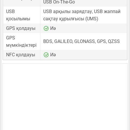
USB On-The-Go
USB
USB арқылы зарядтау, USB жаппай
қосылымы
сақтау құрылғысы (UMS)
GPS қолдауы
Иә
GPS
BDS, GALILEO, GLONASS, GPS, QZSS
мүмкіндіктері
NFC қолдауы
Иә