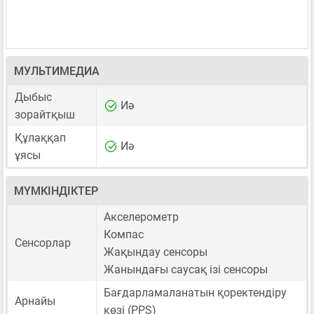
МУЛЬТИМЕДИА
Дыбыс
Иә
зорайтқыш
Құлаққап
Иә
ұясы
МҮМКІНДІКТЕР
Акселерометр
Компас
Сенсорлар
Жақындау сенсоры
Жанындағы саусақ ізі сенсоры
Бағдарламаланатын қоректендіру
Арнайы
көзі (PPS)