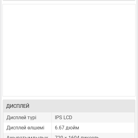
ДИСПЛЕЙ
Дисплей түрі
IPS LCD
Дисплей өлшемі
6.67 дюйм
Ажыратымдылық
720 × 1604 пиксель