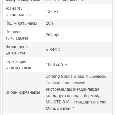
Жаңарту
120 Hz
жылдамдығы
Пішім қатынасы
20:9
Пиксель
264 ppi
тығыздығы
Экран-дене
≈ 84.9%
қатынасы
Ең жоғары
1000 cd/m²
жарықтылық
Corning Gorilla Glass 7i шынысы,
Төзімділікке немесе
экстремалды жағдайларда
Экран қорғанысы
қолдануға кепілдік бермейді,
MIL-STD-810H стандартына сай,
Mohs деңгейі 4