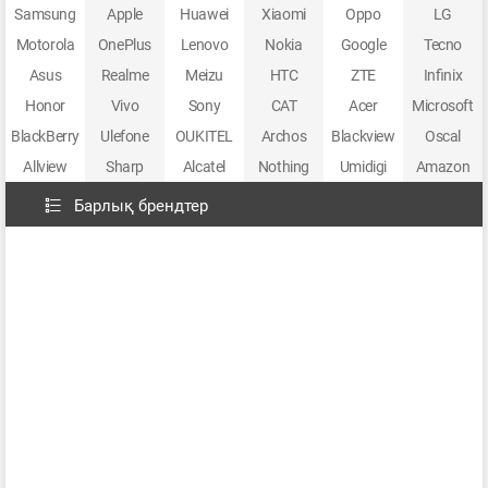
Samsung
Apple
Huawei
Xiaomi
Oppo
LG
Motorola
OnePlus
Lenovo
Nokia
Google
Tecno
Asus
Realme
Meizu
HTC
ZTE
Infinix
Honor
Vivo
Sony
CAT
Acer
Microsoft
BlackBerry
Ulefone
OUKITEL
Archos
Blackview
Oscal
Allview
Sharp
Alcatel
Nothing
Umidigi
Amazon
Барлық брендтер