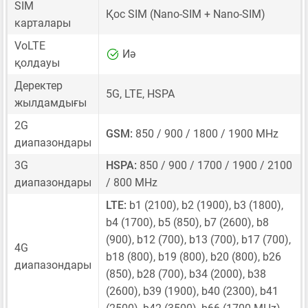
SIM
Қос SIM
(Nano-SIM + Nano-SIM)
карталары
VoLTE
Иә
қолдауы
Деректер
5G, LTE, HSPA
жылдамдығы
2G
GSM:
850 / 900 / 1800 / 1900 MHz
диапазондары
3G
HSPA:
850 / 900 / 1700 / 1900 / 2100
диапазондары
/ 800 MHz
LTE:
b1 (2100), b2 (1900), b3 (1800),
b4 (1700), b5 (850), b7 (2600), b8
(900), b12 (700), b13 (700), b17 (700),
4G
b18 (800), b19 (800), b20 (800), b26
диапазондары
(850), b28 (700), b34 (2000), b38
(2600), b39 (1900), b40 (2300), b41