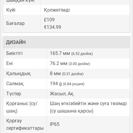
шыққан күні
Күйі
Қолжетімді
£109
Бағалар
€134.99
ДИЗАЙН
Биіктігі
165.7 мм
(6.52 дюйм)
Ені
76.2 мм
(3.00 дюйм)
Қалыңдық
8 мм
(0.31 дюйм)
Салмақ
194 g
(6.84 унция)
Түстер
Жасыл, Ақ
Қорғаныс (су/
Шаң өткізбейтін және суға төзімді
шаң)
(су шашына қарсы)
Қорғау
IP65
сертификаттары