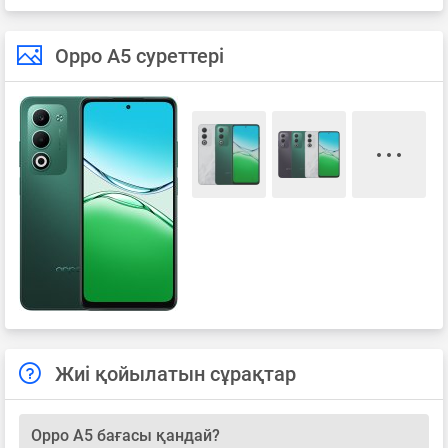
Oppo A5 суреттері
Жиі қойылатын сұрақтар
Oppo A5 бағасы қандай?