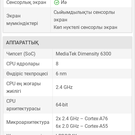
Сенсорлық экран
Иә
Сыйымдылықты сенсорлы
Экран
экран
мүмкіндіктері
Көп нүктелі сенсорлы экран
АППАРАТТЫҚ
Чипсет (SoC)
MediaTek Dimensity 6300
CPU ядролары
8
Өндіріс техпроцесі
6 nm
CPU ең жоғары
2.4 GHz
жиілігі
CPU
64-bit
архитектурасы
2x 2.4 GHz – Cortex-A76
Микроархитектура
6x 2.0 GHz – Cortex-A55