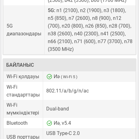
(2500), b42 (3500), b66 (1700 MHz)
5G:
n1 (2100), n2 (1900), n3 (1800),
n5 (850), n7 (2600), n8 (900), n12
5G
(700), n20 (800), n26 (850), n28 (700),
диапазондары
n38 (2600), n40 (2300), n41 (2500),
n66 (2100), n71 (600), n77 (3700), n78
(3500 MHz)
БАЙЛАНЫС
Wi-Fi қолдауы
Иә
( Wi-Fi 5 )
Wi-Fi
802.11/a/b/g/n/ac
стандарттары
Wi-Fi
Dual-band
мүмкіндіктері
Bluetooth
Иә, v5.4
USB Type-C 2.0
USB порттары