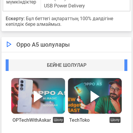
мүмкіндіктер
USB Power Delivery
Ескерту:
Бұл беттегі ақпараттың 100% дәлдігіне
кепілдік бере алмаймыз.
Oppo A5 шолулары
БЕЙНЕ ШОЛУЛАР
OPTechWithAskar
TechToko
Шолу
Шолу