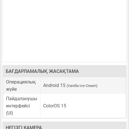
БАҒДАРЛАМАЛЫҚ ЖАСАҚТАМА
Операциялық
Android 15
(Vanilla Ice Cream)
жүйе
Пайдаланушы
интерфейсі
ColorOS 15
(UI)
НЕГІЗГІ КАМЕРА