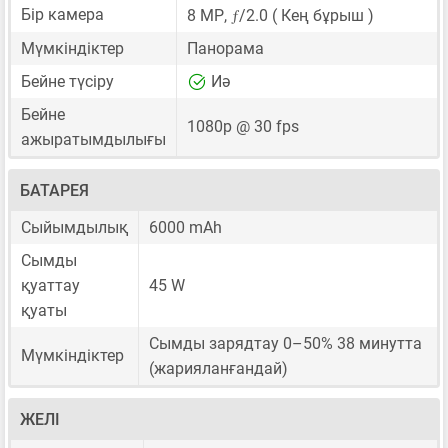
ƒ
Бір камера
8 MP
,
/2.0 ( Кең бұрыш )
Мүмкіндіктер
Панорама
Бейне түсіру
Иә
Бейне
1080p @ 30 fps
ажыратымдылығы
БАТАРЕЯ
Сыйымдылық
6000 mAh
Сымды
қуаттау
45 W
қуаты
Сымды зарядтау 0–50% 38 минутта
Мүмкіндіктер
(жарияланғандай)
ЖЕЛІ