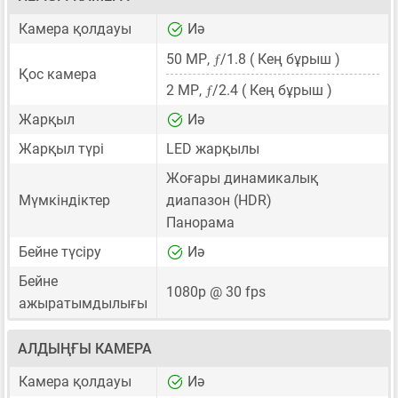
Камера қолдауы
Иә
ƒ
50 MP
,
/1.8 ( Кең бұрыш )
Қос камера
ƒ
2 MP
,
/2.4 ( Кең бұрыш )
Жарқыл
Иә
Жарқыл түрі
LED жарқылы
Жоғары динамикалық
Мүмкіндіктер
диапазон (HDR)
Панорама
Бейне түсіру
Иә
Бейне
1080p @ 30 fps
ажыратымдылығы
АЛДЫҢҒЫ КАМЕРА
Камера қолдауы
Иә