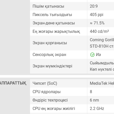
Пішім қатынасы
20:9
Пиксель тығыздығы
405 ppi
Экран-дене қатынасы
≈ 71.5%
Ең жоғары жарықтылық
440 cd/m²
Corning Gori
Экран қорғанысы
STD-810H ст
Сенсорлық экран
Иә
Сыйымдылық
Экран мүмкіндіктері
Көп нүктелі
АППАРАТТЫҚ
Чипсет (SoC)
MediaTek Hel
CPU ядролары
8
Өндіріс техпроцесі
6 nm
CPU ең жоғары жиілігі
2.2 GHz