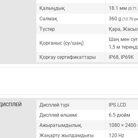
Қалыңдық
18.1 мм
(0.7
Салмақ
360 g
(12.70 у
Түстер
Қара, Жасыл
Шаң мен суғ
Қорғаныс (су/шаң)
1,5 м терең
Қорғау сертификаттары
IP68, IP69K
ДИСПЛЕЙ
Дисплей түрі
IPS LCD
Дисплей өлшемі
6.5 дюйм
Ажыратымдылық
1080 × 2400
Жаңарту жылдамдығы
120 Hz