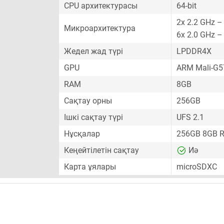
CPU архитектурасы
64-bit
2x 2.2 GHz –
Микроархитектура
6x 2.0 GHz –
Жедел жад түрі
LPDDR4X
GPU
ARM Mali-G
RAM
8GB
Сақтау орны
256GB
Ішкі сақтау түрі
UFS 2.1
Нұсқалар
256GB 8GB 
Кеңейтілетін сақтау
Иә
Карта ұялары
microSDXC