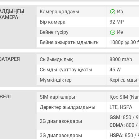
АЛДЫҢҒЫ
Камера қолдауы
Иә
КАМЕРА
Бір камера
32 MP
Бейне түсіру
Иә
Бейне ажыратымдылығы
1080p @ 30 
БАТАРЕЯ
Сыйымдылық
8800 mAh
Сымды қуаттау қуаты
45 W
Мүмкіндіктер
Кері сымды 
ЖЕЛІ
SIM карталары
Қос SIM
(Nan
Деректер жылдамдығы
LTE, HSPA
GSM:
850 / 9
2G диапазондары
CDMA:
800 /
3G диапазондары
HSPA:
850 / 