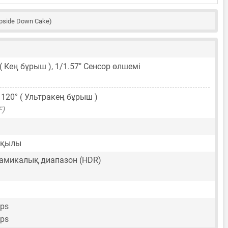
pside Down Cake)
 ( Кең бұрыш ),
1/1.57"
Сенсор өлшемі
, 120° ( Ультракең бұрыш )
F)
рқылы
амикалық диапазон (HDR)
fps
fps