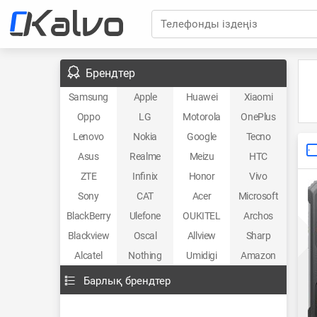
Телефонды іздеңіз
Брендтер
Samsung
Apple
Huawei
Xiaomi
Oppo
LG
Motorola
OnePlus
Lenovo
Nokia
Google
Tecno
Asus
Realme
Meizu
HTC
ZTE
Infinix
Honor
Vivo
Sony
CAT
Acer
Microsoft
BlackBerry
Ulefone
OUKITEL
Archos
Blackview
Oscal
Allview
Sharp
Alcatel
Nothing
Umidigi
Amazon
Барлық брендтер