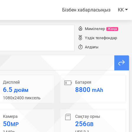
Бізбен хабарласыңыз
KK
Мәмілелер
Жаңа
Үздік телефондар
Алдағы
Дисплей
Батарея
6.5
8800
дюйм
mAh
1080x2400 пиксель
Камера
Сақтау орны
50
256
MP
GB
1440p
UFS 2.1